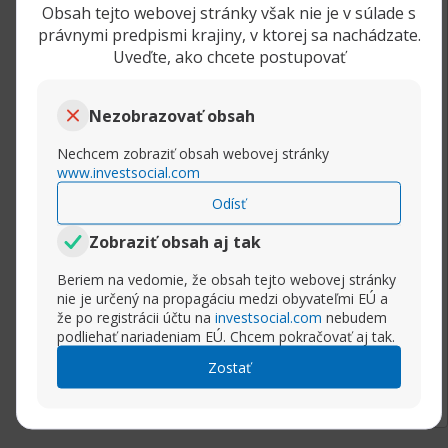
Obsah tejto webovej stránky však nie je v súlade s
Ako vložiť indikátor do obchodnej platformy
právnymi predpismi krajiny, v ktorej sa nachádzate.
Uveďte, ako chcete postupovať
Návod v skratke: Najprv si musíte stiahnuť
príslušný indikátor z webu. Jedná sa o MQL
Nezobrazovať obsah
súbory, s ktorými Metratrader pracuje a mali
by mať jednu z týchto dvoch prípon: mq4 alebo
Nechcem zobraziť obsah webovej stránky
EX4.
www.investsocial.com
Odísť
Stiahnite súbor MQL (súbor s príponou .mq4
alebo .ex4), ktorý nakopírujte do zložky s
Zobraziť obsah aj tak
názvom "Indicators", ktorý je tam, kde máte
Beriem na vedomie, že obsah tejto webovej stránky
nainštalovaný váš MT4.
nie je určený na propagáciu medzi obyvateľmi EÚ a
že po registrácii účtu na
investsocial.com
nebudem
Návod:
podliehať nariadeniam EÚ. Chcem pokračovať aj tak.
Rozbaliť príspevok
Zostať
1) Otvorte platformu MT4
2) Zvoľte "Súbor"
3) Zvoľte možnosť "Otvoriť zložku dát"