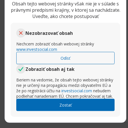
Obsah tejto webovej stránky však nie je v súlade s
Ako vložiť indikátor do obchodnej platformy
právnymi predpismi krajiny, v ktorej sa nachádzate.
Uveďte, ako chcete postupovať
Návod v skratke: Najprv si musíte stiahnuť
príslušný indikátor z webu. Jedná sa o MQL
Nezobrazovať obsah
súbory, s ktorými Metratrader pracuje a mali
by mať jednu z týchto dvoch prípon: mq4 alebo
Nechcem zobraziť obsah webovej stránky
EX4.
www.investsocial.com
Odísť
Stiahnite súbor MQL (súbor s príponou .mq4
alebo .ex4), ktorý nakopírujte do zložky s
Zobraziť obsah aj tak
názvom "Indicators", ktorý je tam, kde máte
Beriem na vedomie, že obsah tejto webovej stránky
nainštalovaný váš MT4.
nie je určený na propagáciu medzi obyvateľmi EÚ a
že po registrácii účtu na
investsocial.com
nebudem
Návod:
podliehať nariadeniam EÚ. Chcem pokračovať aj tak.
Rozbaliť príspevok
Zostať
1) Otvorte platformu MT4
2) Zvoľte "Súbor"
3) Zvoľte možnosť "Otvoriť zložku dát"