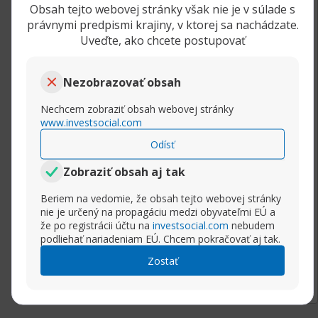
Obsah tejto webovej stránky však nie je v súlade s
Ako vložiť indikátor do obchodnej platformy
právnymi predpismi krajiny, v ktorej sa nachádzate.
Uveďte, ako chcete postupovať
Návod v skratke: Najprv si musíte stiahnuť
príslušný indikátor z webu. Jedná sa o MQL
Nezobrazovať obsah
súbory, s ktorými Metratrader pracuje a mali
by mať jednu z týchto dvoch prípon: mq4 alebo
Nechcem zobraziť obsah webovej stránky
EX4.
www.investsocial.com
Odísť
Stiahnite súbor MQL (súbor s príponou .mq4
alebo .ex4), ktorý nakopírujte do zložky s
Zobraziť obsah aj tak
názvom "Indicators", ktorý je tam, kde máte
Beriem na vedomie, že obsah tejto webovej stránky
nainštalovaný váš MT4.
nie je určený na propagáciu medzi obyvateľmi EÚ a
že po registrácii účtu na
investsocial.com
nebudem
Návod:
podliehať nariadeniam EÚ. Chcem pokračovať aj tak.
Rozbaliť príspevok
Zostať
1) Otvorte platformu MT4
2) Zvoľte "Súbor"
3) Zvoľte možnosť "Otvoriť zložku dát"