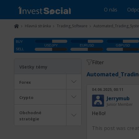
O nás
Odpo
Hlavná stránka
Trading_Software
Automated_Trading_Syst
Filter
Všetky témy
Automated_Tradin
Forex
04.06.2025, 00:11
Crypto
Jerrymub
Junior Member
Obchodné
Hello!
stratégie
This post was crea