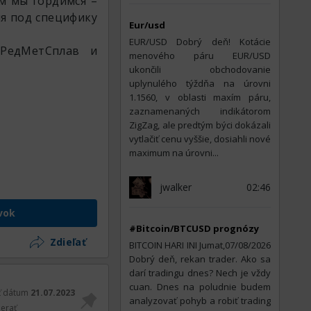
м мы гордимся –
я под специфику
Eur/usd
EUR/USD Dobrý deň! Kotácie
 РедМетСплав и
menového páru EUR/USD
ukončili obchodovanie
uplynulého týždňa na úrovni
1.1560, v oblasti maxím páru,
zaznamenaných indikátorom
ZigZag, ale predtým býci dokázali
vytlačiť cenu vyššie, dosiahli nové
maximum na úrovni...
jwalker
02:46
vok
#Bitcoin/BTCUSD prognózy
Zdieľať
BITCOIN HARI INI Jumat,07/08/2026
Dobrý deň, rekan trader. Ako sa
darí tradingu dnes? Nech je vždy
cuan. Dnes na poludnie budem
ť dátum
21.07.2023
analyzovať pohyb a robiť trading
erať