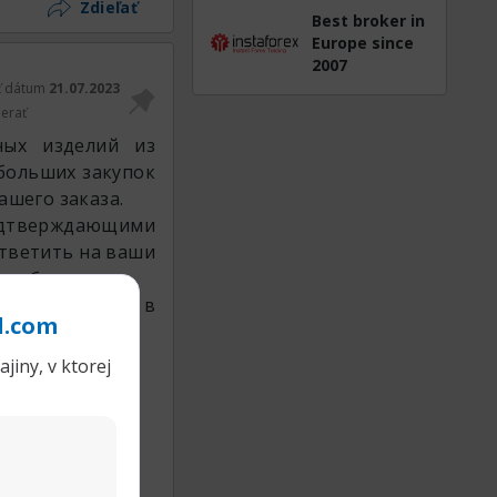
Zdieľať
Best broker in
Europe since
2007
ť dátum
21.07.2023
erať
ных изделий из
больших закупок
шего заказа.
подтверждающими
ответить на ваши
го бизнеса.
 и убедитесь в
l.com
jiny, v ktorej