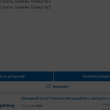
мотреть онлайн
Плеер №2
мотреть онлайн
Плеер №3
ť na príspevok
Rozbaliť príspe
Komentr
Prida
gdebug
Príspevky
9982
Odob