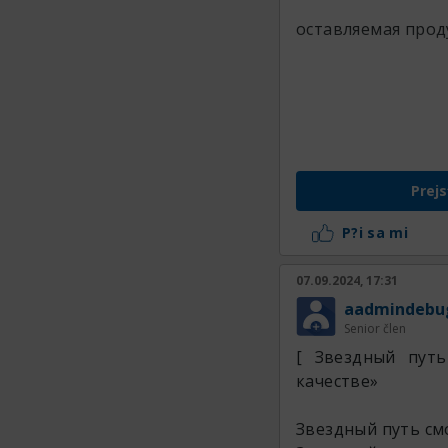
оставляемая прод
Prejs
P?i sa mi
07.09.2024, 17:31
aadmindebu
Senior člen
[ Звездный пут
качестве»
Звездный путь с