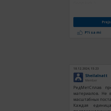
Good luck :)
Prejs
P?i sa mi
18.12.2024, 15:23
SheilaInatt
Member
РедМетСплав пр
материалов. Не 
масштабных поста
Каждая единиц