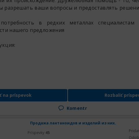
 их происхождение. Дружелюбная помощь - то, че
бы разрешать ваши вопросы и предоставлять решени
потребность в редких металлах специалистам
ости нашего предложения
укция:
ť na príspevok
Rozbaliť príspe
Komentr
Продажа лантаноидов и изделий из них.
Prida
Príspevky
45
Odob