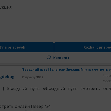
укция:
ť na príspevok
Rozbaliť príspe
Komentr
Prida
gdebug
Príspevky
9982
Odob
ь ] Звездный путь «Звездный путь смотреть он
мотреть онлайн
Плеер №1