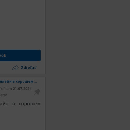
vok
Zdieľať
[Звездный путь] Телеграм Звездный путь смотреть онлайн в хорошем качестве
ť dátum
21.07.2024
erať
лайн в хорошем