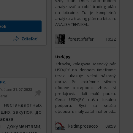
vždy cuan. Dnes ráno budem
analyzovať a robiť trading plán
na bitcoine. Tu je kompletná
analýza a trading plán na bitcoin:
ANALISA TEHNIKAL...
vok
Zdieľať
forest.pfeffer
10:32
Usd/jpy
Zdravím, kolegovia. Menový pár
USD/JPY na dennom timeframe
teraz ukazuje veľmi názorný
obraz. Po extrémne silnom
их.
обвале котировок zhora si
ť dátum
21.07.2023
predajcovia dali malú pauzu.
erať
Cena USD/JPY našla lokálnu
 нестандартных
podporu. Býci sa snažia
ьших закупок до
оформить malý zaťah nahor od...
аказа.
 документами,
kaitlin.prosacco
08:59