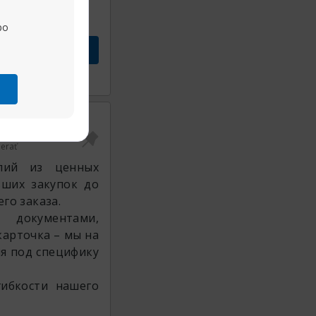
po
vok
Zdieľať
ť dátum
21.07.2023
erať
елий из ценных
ьших закупок до
го заказа.
документами,
арточка – мы на
я под специфику
ибкости нашего