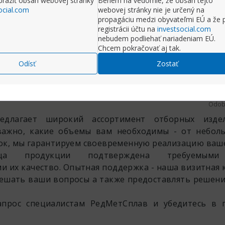
raziť obsah webovej stránky
Beriem na vedomie, že obsah tejto
ocial.com
webovej stránky nie je určený na
propagáciu medzi obyvateľmi EÚ a že 
registrácii účtu na
investsocial.com
ť na príspevok
Rozbaliť príspe
nebudem podliehať nariadeniam EÚ.
Chcem pokračovať aj tak.
Komentr
Odísť
Zostať
Поставки лантаноидов и изделий из них.
Prida
Príspevky
45
Odob
едлагает широкий ассортимент отборных изд
важно, какие объемы вам необходимы - от небол
к, мы гарантируем своевременную реализацию ваше
ца продукции подтверждена требуемыми 
их качество. Опытная поддержка - наша визитная к
решать ваши вопросы а также предоставлять решени
прос специалистам РедМетСплав и убедитесь в г