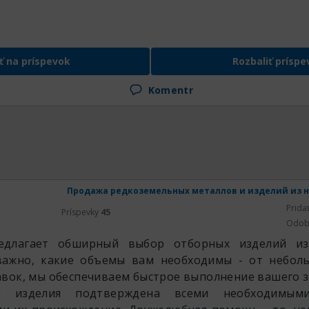
ť na príspevok
Rozbaliť príspe
Komentr
Продажа редкоземельных металлов и изделий из н
Prida
Príspevky
45
Odob
едлагает обширный выбор отборных изделий из
важно, какие объемы вам необходимы - от небол
вок, мы обеспечиваем быстрое выполнение вашего з
а изделия подтверждена всеми необходимыми