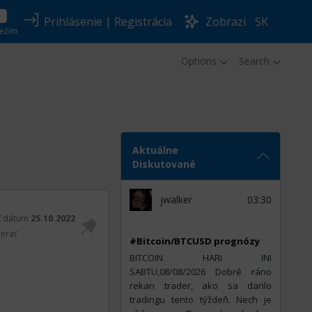
Prihlásenie
|
Registrácia
Zobrazi
SK
ežim
Options
Search
Aktuálne
Diskutované
jwalker
03:30
ť dátum
25.10.2022
erať
#Bitcoin/BTCUSD prognózy
BITCOIN HARI INI
SABTU,08/08/2026 Dobré ráno
rekan trader, ako sa darilo
tradingu tento týždeň. Nech je