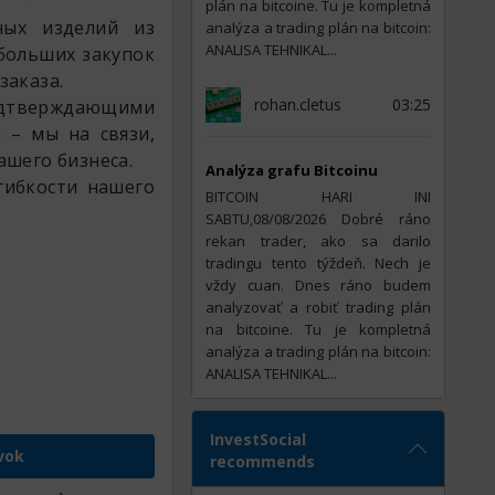
plán na bitcoine. Tu je kompletná
ных изделий из
analýza a trading plán na bitcoin:
ANALISA TEHNIKAL...
больших закупок
заказа.
rohan.cletus
03:25
одтверждающими
 – мы на связи,
ашего бизнеса.
Analýza grafu Bitcoinu
гибкости нашего
BITCOIN HARI INI
SABTU,08/08/2026 Dobré ráno
rekan trader, ako sa darilo
tradingu tento týždeň. Nech je
vždy cuan. Dnes ráno budem
analyzovať a robiť trading plán
na bitcoine. Tu je kompletná
analýza a trading plán na bitcoin:
ANALISA TEHNIKAL...
InvestSocial
vok
recommends