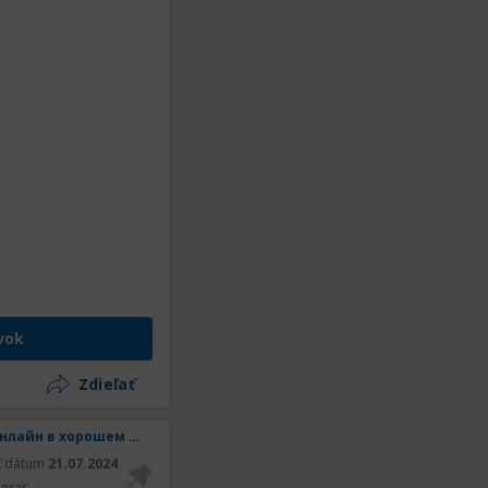
vok
Zdieľať
[Звездный путь] Телеграм Звездный путь смотреть онлайн в хорошем качестве
ť dátum
21.07.2024
erať