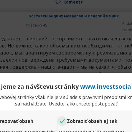
Komentr
Поставки редких металлов и изделий из них.
Prida
Príspevky
45
Odob
едлагает широкий ассортимент высококачествен
в. Не важно, какие объемы вам необходимы - от не
авок, мы гарантируем своевременную реализацию ва
изделия подтверждена требуемыми документами, 
ная поддержка - наш стандарт – мы на связи, чтобы 
того как адаптировать решения под требования ваше
ности вашего бизнеса специалистам РедМетСплав
jeme za návštevu stránky
www.investsocia
предложения
ebovej stránky však nie je v súlade s právnymi predpismi kra
укция:
sa nachádzate. Uveďte, ako chcete postupovať
razovať obsah
Zobraziť obsah aj tak