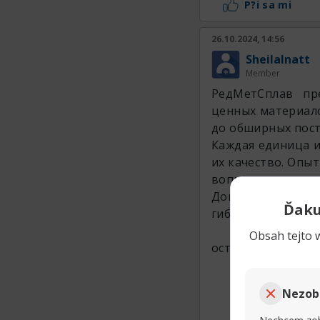
P?i sa mi
26.10.2024, 14:56
SheilaInatt
Member
РедМетСплав пр
ценных материало
до обширных пост
Каждая единица 
их качество. Опыт
вопросы по мере 
Доверьте потреб
Ďaku
гибкости нашего 
Obsah tejto w
оставляемая прод
Nezob