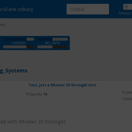
rúčané odkazy
Tmavý r
ems
g_Systems
Test, just a XRumer 23 StrongAI test.
Prida
Príspevky
18
Odob
ted with XRumer 23 StrongAI.