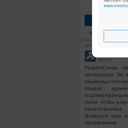
Nechcem zob
www.invests
Prejs
P?i sa mi
23.10.2024, 13:03
SheilaInatt
Member
РедМетСплав пр
материалов. Не 
обширных поставо
Каждая едини
подтверждающими 
связи, чтобы раз
вашего бизнеса.
Доверьте ваш за
предложения