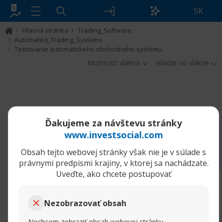
SK
Hlavná stránka
Trading_Software
Automated_Trading_Systems
Testovanie automatickeho obchodneho systému.
Možnosti vlákna
Hľadať vo vlákne
Ďakujeme za návštevu stránky
Filter
www.investsocial.com
Testovanie automatickeho obchodneho
Obsah tejto webovej stránky však nie je v súlade s
systému.
právnymi predpismi krajiny, v ktorej sa nachádzate.
Uveďte, ako chcete postupovať
12.09.2018, 08:31
Testovanie automatickeho obchodneho systému.
Sasha
Nezobrazovať obsah
Super Moderator
Ako optimalizovať určujúce ukazovatele
Nechcem zobraziť obsah webovej stránky