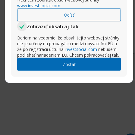
stratégie, pomocou údajov získaných v období
www.investsocial.com
spätného testovania.
Odísť
Zobraziť obsah aj tak
Rozbaliť príspevok
Beriem na vedomie, že obsah tejto webovej stránky
nie je určený na propagáciu medzi obyvateľmi EÚ a
že po registrácii účtu na
investsocial.com
nebudem
podliehať nariadeniam EÚ. Chcem pokračovať aj tak.
Zostať