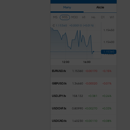
Meny
Akcie
M5
M15
M30
H1
H4
D1
W1
C
1
.
1
5
3
6
0
+
0
.
0
0
0
1
0
(
+
0
.
0
1
%
)
EURUSD.fx
1.15360
-0.00170
-0.15%
GBPUSD.fx
1.34660
-0.00020
-0.01%
USDJPY.fx
158.132
+0.381
+0.24%
USDCHF.fx
0.80990
+0.00270
+0.33%
USDCAD.fx
1.40230
+0.00110
+0.08%