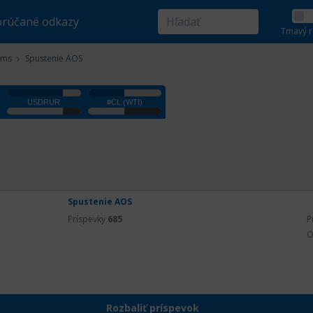
rúčané odkazy
Tmavý r
ems
Spustenie AOS
Spustenie AOS
Príspevky
685
P
O
Rozbaliť príspevok