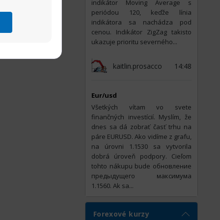
indikátor Moving Average s
periódou 120, keďže línia
indikátora sa nachádza pod
cenou. Indikátor ZigZag takisto
ukazuje prioritu severného...
kaitlin.prosacco
14:48
Eur/usd
Všetkých vítam vo svete
finančných investícií. Myslím, že
dnes sa dá zobrať časť trhu na
páre EURUSD. Ako vidíme z grafu,
na úrovni 1.1530 sa vytvorila
dobrá úroveň podpory. Cieľom
tohto nákupu bude обновление
предыдущего максимума
1.1560. Ak sa...
Forexové kurzy