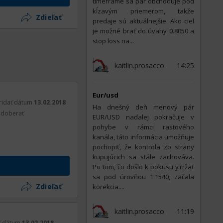
timeframe sa pár obchoduje pod
kĺzavým priemerom, takže
Zdieľať
predaje sú aktuálnejšie. Ako cieľ
je možné brať do úvahy 0.8050 a
stop loss na...
kaitlin.prosacco
14:25
Eur/usd
ridať dátum
13.02.2018
На dnešný deň menový pár
doberať
EUR/USD naďalej pokračuje v
pohybe v rámci rastového
kanála, táto informácia umožňuje
pochopiť, že kontrola zo strany
kupujúcich sa stále zachováva.
Po tom, čo došlo k pokusu утržať
sa pod úrovňou 1.1540, začala
Zdieľať
korekcia....
kaitlin.prosacco
11:19
ť dátum
13.02.2018