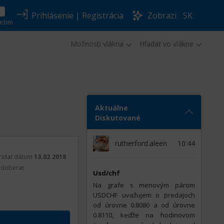
Prihlásenie
|
Registrácia
Zobrazi
SK
ežim
Možnosti vlákna
Hľadať vo vlákne
Aktuálne
Diskutované
rutherford.aleen
10:44
ridať dátum
13.02.2018
doberať
Usd/chf
Na grafe s menovým párom
USDCHF uvažujem o predajoch
od úrovne 0.8080 a od úrovne
0.8110, keďže na hodinovom