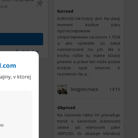
erať
Eur/usd
EUR/USD Н4 Dobrý deň. Na daný
moment kotácie páru
протестировали
сопротивление na úrovni 1.1558
a ako výsledok sú zatiaľ
nasmerované na juh. Ale o
Zdieľať
trochu nižšie tu máme kĺzavý
priemer a práve ten môže poslať
l.com
kotácie opäť smerom k
rezistencii. No a...
jiny, v ktorej
lindgren.mack
14:15
Gbp/usd
Na časovom rámci H1 prevažuje
trend v severnom (rastovom)
po
smere po menovom páre
GBPUSD, čo ukazuje trendový