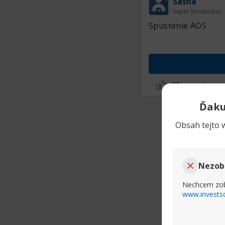
Sasha
Super Moderator
Spustenie AOS
P?i sa mi
Ďaku
Obsah tejto w
Nezob
Nechcem zob
www.invests