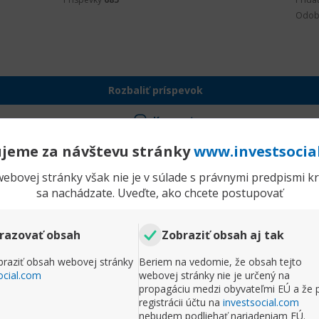
Odob
Rozbaliť príspevok
Komentr
jeme za návštevu stránky
www.investsocia
ebovej stránky však nie je v súlade s právnymi predpismi kra
sa nachádzate. Uveďte, ako chcete postupovať
razovať obsah
Zobraziť obsah aj tak
raziť obsah webovej stránky
Beriem na vedomie, že obsah tejto
ocial.com
webovej stránky nie je určený na
propagáciu medzi obyvateľmi EÚ a že 
registrácii účtu na
investsocial.com
nebudem podliehať nariadeniam EÚ.