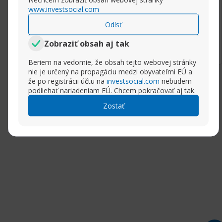
www.investsocial.com
Odísť
Rozbaliť príspevok
Zobraziť obsah aj tak
Beriem na vedomie, že obsah tejto webovej stránky
nie je určený na propagáciu medzi obyvateľmi EÚ a
že po registrácii účtu na
investsocial.com
nebudem
podliehať nariadeniam EÚ. Chcem pokračovať aj tak.
Zostať