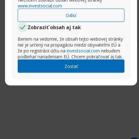
www.investsocial.com
Odísť
Rozbaliť príspevok
Zobraziť obsah aj tak
Beriem na vedomie, že obsah tejto webovej stránky
nie je určený na propagáciu medzi obyvateľmi EÚ a
že po registrácii účtu na
investsocial.com
nebudem
podliehať nariadeniam EÚ. Chcem pokračovať aj tak.
Zostať