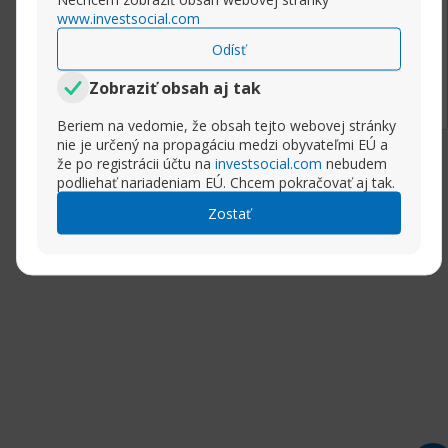
www.investsocial.com
Odísť
Rozbaliť príspevok
Zobraziť obsah aj tak
Beriem na vedomie, že obsah tejto webovej stránky
nie je určený na propagáciu medzi obyvateľmi EÚ a
že po registrácii účtu na
investsocial.com
nebudem
podliehať nariadeniam EÚ. Chcem pokračovať aj tak.
Zostať