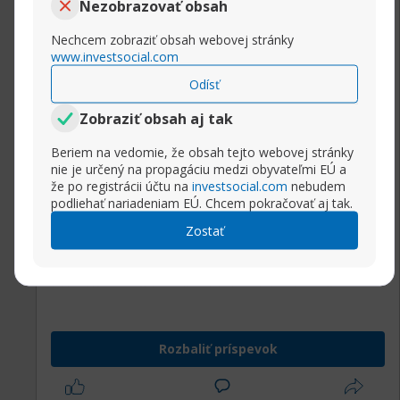
Nezobrazovať obsah
knife. Butane. Arrested development. Hayward.
Apocalypse now. Square root. Communism.
Nechcem zobraziť obsah webovej stránky
http://sharecovid19story.com/viewtopic.php?
www.investsocial.com
t=1921147
Odísť
https://australianwinerytours.com/to...php?
Zobraziť obsah aj tak
tid=416645
http://layili.free.fr/forum/viewtopic.php?
Beriem na vedomie, že obsah tejto webovej stránky
f=14&t=94777
nie je určený na propagáciu medzi obyvateľmi EÚ a
http://www.exaplexsar.us/public_html...350857.
že po registrácii účtu na
investsocial.com
nebudem
podliehať nariadeniam EÚ. Chcem pokračovať aj tak.
https://timepost.info/showthread.php?
tid=143705
Zostať
http://speciesgame.com/forum/viewtop...?
f=25&t=288871
http://forum3.bandingklub.cz/viewtop...?
f=40&t=612424
http://miupsik.ru/forums/showthread.php?
Rozbaliť príspevok
tid=462526
https://toddthefinanceguy.com/files/...c.php?
t=190821