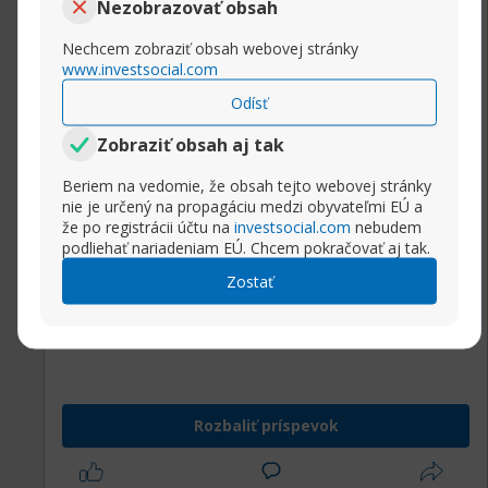
Nezobrazovať obsah
knife. Butane. Arrested development. Hayward.
Apocalypse now. Square root. Communism.
Nechcem zobraziť obsah webovej stránky
http://sharecovid19story.com/viewtopic.php?
www.investsocial.com
t=1921147
Odísť
https://australianwinerytours.com/to...php?
Zobraziť obsah aj tak
tid=416645
http://layili.free.fr/forum/viewtopic.php?
Beriem na vedomie, že obsah tejto webovej stránky
f=14&t=94777
nie je určený na propagáciu medzi obyvateľmi EÚ a
http://www.exaplexsar.us/public_html...350857.
že po registrácii účtu na
investsocial.com
nebudem
podliehať nariadeniam EÚ. Chcem pokračovať aj tak.
https://timepost.info/showthread.php?
tid=143705
Zostať
http://speciesgame.com/forum/viewtop...?
f=25&t=288871
http://forum3.bandingklub.cz/viewtop...?
f=40&t=612424
http://miupsik.ru/forums/showthread.php?
Rozbaliť príspevok
tid=462526
https://toddthefinanceguy.com/files/...c.php?
t=190821