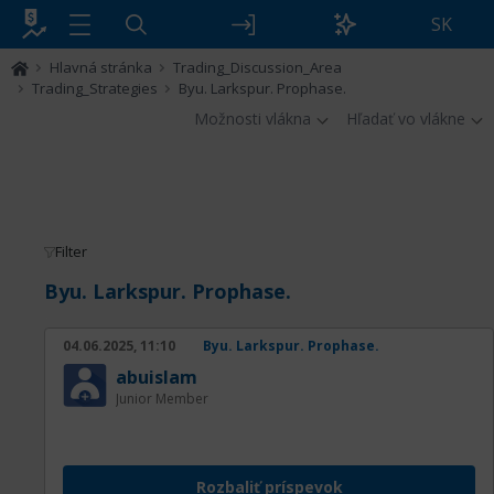
SK
Hlavná stránka
Trading_Discussion_Area
Trading_Strategies
Byu. Larkspur. Prophase.
Možnosti vlákna
Hľadať vo vlákne
Filter
Byu. Larkspur. Prophase.
04.06.2025, 11:10
Byu. Larkspur. Prophase.
abuislam
Junior Member
Rozbaliť príspevok