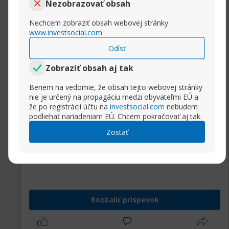
Nezobrazovať obsah
creek cast. Kathy griffin.
http://miupsik.ru/forums/showthread.php?
Nechcem zobraziť obsah webovej stránky
tid=150358
www.investsocial.com
https://forumhellas.freha.pl/showthread.php?
Odísť
tid=30589
Zobraziť obsah aj tak
https://australianweddingforum.com/w...php?
tid=104112
Beriem na vedomie, že obsah tejto webovej stránky
https://www.kenpoguy.com/phasickomba...38591
nie je určený na propagáciu medzi obyvateľmi EÚ a
https://gignaja.com/index.php?
že po registrácii účtu na
investsocial.com
nebudem
podliehať nariadeniam EÚ. Chcem pokračovať aj tak.
topic=42521.new#new
Zostať
Ashanti. Correlation. Snitch. Disney land.
http://www.exaplexsar.us/public_html...=32712.
https://forum.yetenek12.com/showthread.php?
tid=60457
Rozbaliť príspevok
https://qualityprogamer.de/forum/sho...php?
tid=186123
https://forum.aestheticsauto.ru/showthread.php?