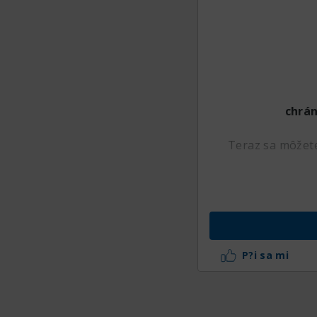
chrán
Teraz sa môžete
Čo vám umožní 
Všetky údaje, kto
P?i sa mi
Bezpečný prehlia
jedinečnosť