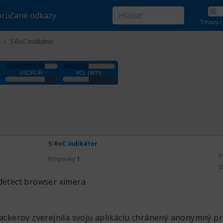
rúčané odkazy
Tmavý r
s
S-RoC indikátor
S-RoC indikátor
P
Príspevky
1
O
idetect browser ximera
ackerov zverejnila svoju aplikáciu chránený anonymný pr