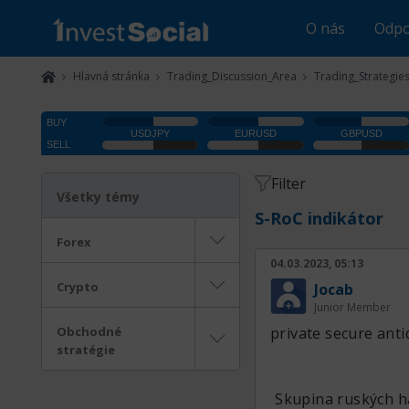
O nás
Odpo
Hlavná stránka
Trading_Discussion_Area
Trading_Strategie
Filter
Všetky témy
S-RoC indikátor
Forex
04.03.2023, 05:13
Crypto
Jocab
Junior Member
Obchodné
private secure ant
stratégie
Skupina ruských h