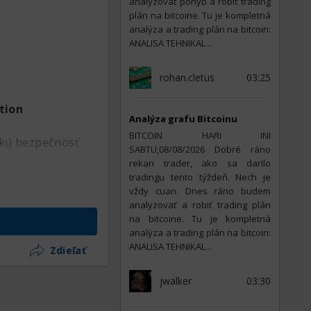
analyzovať pohyb a robiť trading
plán na bitcoine. Tu je kompletná
analýza a trading plán na bitcoin:
ANALISA TEHNIKAL...
rohan.cletus
03:25
tion
Analýza grafu Bitcoinu
BITCOIN HARI INI
ickú bezpečnosť
SABTU,08/08/2026 Dobré ráno
rekan trader, ako sa darilo
tradingu tento týždeň. Nech je
vždy cuan. Dnes ráno budem
analyzovať a robiť trading plán
vašu polohu a
na bitcoine. Tu je kompletná
analýza a trading plán na bitcoin:
m a môžu byť tiež
ANALISA TEHNIKAL...
Zdieľať
rý ukazuje 100%
jwalker
03:30
a internete