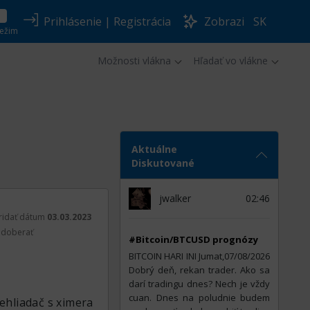
Prihlásenie
|
Registrácia
Zobrazi
SK
ežim
Možnosti vlákna
Hľadať vo vlákne
Aktuálne
Diskutované
jwalker
02:46
ridať dátum
03.03.2023
doberať
#Bitcoin/BTCUSD prognózy
BITCOIN HARI INI Jumat,07/08/2026
Dobrý deň, rekan trader. Ako sa
darí tradingu dnes? Nech je vždy
cuan. Dnes na poludnie budem
ehliadač s ximera