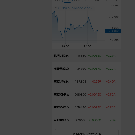
C
1
.
1
5
5
8
0
0
.
0
0
0
0
0
0
.
0
0
%
EURUSD.fx
1.15580
+0.00330
+0.29%
GBPUSD.fx
1.34920
+0.00370
+0.27%
USDJPY.fx
157.805
-0.629
-0.40%
USDCHF.fx
0.80800
-0.00420
-0.52%
USDCAD.fx
1.39410
-0.00720
-0.51%
AUDUSD.fx
0.70660
+0.00340
+0.48%
Všetky kotácie