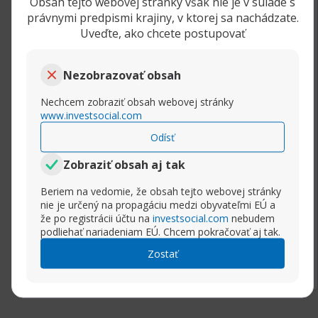
Obsah tejto webovej stránky však nie je v súlade s
Vzorec
právnymi predpismi krajiny, v ktorej sa nachádzate.
HMA(n) = WMA(2*WMA(n/2) – WMA(n)),
Uveďte, ako chcete postupovať
sqrt(n))
Využitie pri obchodovaní
Nezobrazovať obsah
HMA_histogram je trendový indikátor v tvare
histogramu, kde jeho stĺpce vyjadrujú
Nechcem zobraziť obsah webovej stránky
smerovanie pohybu ceny(modrý stĺpec
www.investsocial.com
poukazuje na rast, červený upozorňuje na
Odísť
pokles) a body vstupov na trh.
Ak existuje všeobecný rastový smer trendu na
Zobraziť obsah aj tak
trhu a HMA_histogram zmenil farbu z modrej
Beriem na vedomie, že obsah tejto webovej stránky
na červenú, je čas na nákup aktív pretože cena
nie je určený na propagáciu medzi obyvateľmi EÚ a
môže rásť v rámci celkového rastového trendu.
že po registrácii účtu na
investsocial.com
nebudem
Zmena farby je signálom vstupu na trh.
podliehať nariadeniam EÚ. Chcem pokračovať aj tak.
Rozbaliť príspevok
Keď je na trhu klesajúci trend a
Zostať
HMA_histogram sa zmenil na červený, mali by
sme predávať aktíva, pretože cena môže
spadnúť nadol vrámci celkového klesajúceho
trhu. Keď indikátor zmení farbu, je to signál na