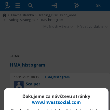
SK
Hlavná stránka
Trading_Discussion_Area
Trading_Strategies
HMA_histogram
Možnosti vlákna
Hľadať vo vlákne
Filter
HMA_histogram
15.11.2021, 08:15
HMA_histogram
Scalper
Senior člen
Indikátor HMA_histogram je verzia klasického
Ďakujeme za návštevu stránky
HMA indikátora od Alan Hulla vo forme
www.investsocial.com
histogramu podobného k MACD histogramu.