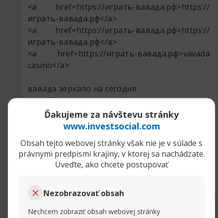
<a href=https://играть-вавада.рф>https://
играть-вавада.рф</a>
<a href=https://играть-вавада.рф>https://
играть-вавада.рф</a>
<a href=https://играть-вавада.рф>vavada
casino</a>
вавада зеркало на сегодня
https://играть-вавада.рф
вавада рабочее зеркало сайта
Ďakujeme za návštevu stránky
www.investsocial.com
Тем не менее, иногда игроки могут
Obsah tejto webovej stránky však nie je v súlade s
столкнуться с проблемой доступа к сайту. В
právnymi predpismi krajiny, v ktorej sa nachádzate.
таких случаях нужно использовать рабочее
Uveďte, ako chcete postupovať
Rozbaliť príspevok
зеркало Вавада, которое обеспечит
бесперебойный доступ к игровому контенту.
Nezobrazovať obsah
Рабочее зеркало Vavada Casino
обеспечивает быстрый и безопасный доступ
Nechcem zobraziť obsah webovej stránky
к играм, так что игроки могут наслаждаться