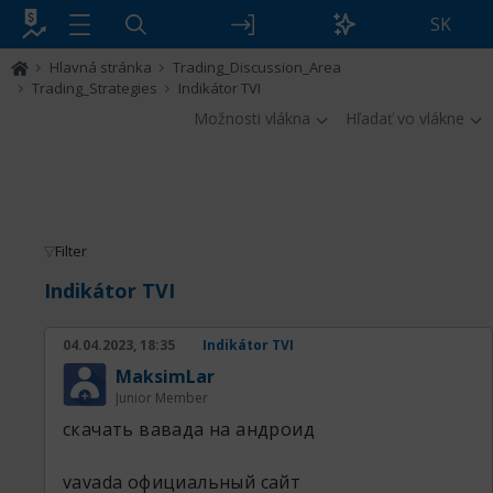
SK
Hlavná stránka
Trading_Discussion_Area
Trading_Strategies
Indikátor TVI
Možnosti vlákna
Hľadať vo vlákne
Filter
Indikátor TVI
04.04.2023, 18:35
Indikátor TVI
MaksimLar
Junior Member
скачать вавада на андроид
vavada официальный сайт