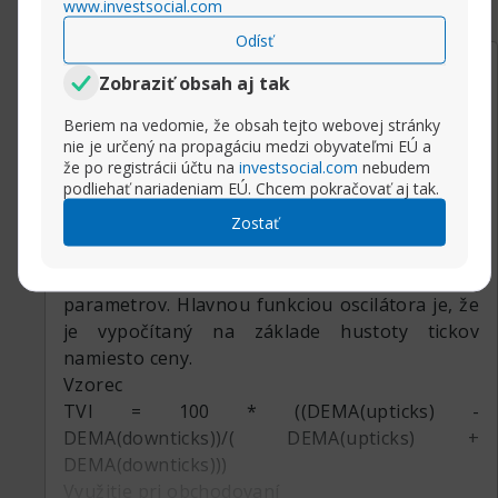
www.investsocial.com
азартом без прерываний.Vavada Casino - это
Odísť
популярное онлайн-казино, которое радует
12.11.2021, 08:11
Indikátor TVI
своих игроков широким выбором игр и
Zobraziť obsah aj tak
Scalper
щедрыми бонусами. Официальный сайт
Senior člen
Beriem na vedomie, že obsah tejto webovej stránky
Vavada online вход позволяет
Indikátor TVI bol vyvinutý Williamom Blauom v
nie je určený na propagáciu medzi obyvateľmi EÚ a
зарегистрированным пользователям
že po registrácii účtu na
investsocial.com
nebudem
roku 1995 a bol detailne popísaný v jeho knihe
получить доступ к бесплатным слотам и
podliehať nariadeniam EÚ. Chcem pokračovať aj tak.
“Momentum, Direction and Divergence”.
другим играм с возможностью выиграть
Zostať
Oscilátor je veľmi užitočný indikátor, ktorú
настоящие деньги.
umožňuje určenie vstupných bodov,
smerovanie trendu a taktiež množstvo iných
parametrov. Hlavnou funkciou oscilátora je, že
je vypočítaný na základe hustoty tickov
namiesto ceny.
Vzorec
TVI = 100 * ((DEMA(upticks) -
DEMA(downticks))/( DEMA(upticks) +
DEMA(downticks)))
Využitie pri obchodovaní