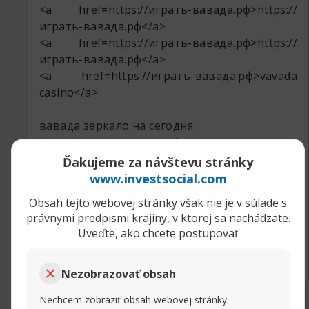
<a href=https://играть-вавада.рф>https://
играть-вавада.рф</a>
<a href=https://играть-вавада.рф>https://
играть-вавада.рф</a>
<a href=https://играть-вавада.рф>vavada
casino</a>
вавада зеркало на сегодня
https://играть-вавада.рф
вавада рабочее зеркало сайта
Ďakujeme za návštevu stránky
www.investsocial.com
Тем не менее, иногда игроки могут
Obsah tejto webovej stránky však nie je v súlade s
столкнуться с проблемой доступа к сайту. В
právnymi predpismi krajiny, v ktorej sa nachádzate.
таких случаях нужно использовать рабочее
Uveďte, ako chcete postupovať
Rozbaliť príspevok
зеркало Вавада, которое обеспечит
бесперебойный доступ к игровому контенту.
Nezobrazovať obsah
Рабочее зеркало Vavada Casino
обеспечивает быстрый и безопасный доступ
Nechcem zobraziť obsah webovej stránky
к играм, так что игроки могут наслаждаться