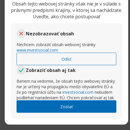
Obsah tejto webovej stránky však nie je v súlade s
Aká je minimálna investícia do PAMM?
právnymi predpismi krajiny, v ktorej sa nachádzate.
Uveďte, ako chcete postupovať
Minimálnu výšku si určujú jednotliví PAMM
obchodníci na PAMM účtoch sami. Takže sa
Nezobrazovať obsah
môže u jednotlivých PAMM účtoch pohybovať v
rozsahu od 1 USD (EUR) do neobmedzenej
Nechcem zobraziť obsah webovej stránky
výšky. Treba si ale aj zvážiť, či investícia
www.investsocial.com
napríklad 1000 USD (EUR) má pre investora
Odísť
nejaký zmysel, nakoľko treba rátať aj s
odmenou pre PAMM obchodníka a tiež s
Zobraziť obsah aj tak
poplatkami pri vkladaní a vyberaní
Beriem na vedomie, že obsah tejto webovej stránky
prostriedkov na svoj investičný účet u daného
nie je určený na propagáciu medzi obyvateľmi EÚ a
brokera a bánk. Ideálna výška investície je
že po registrácii účtu na
investsocial.com
nebudem
niekde v rozmedzí 10 000 až 30 000 USD (EUR).
podliehať nariadeniam EÚ. Chcem pokračovať aj tak.
Do jednotlivých PAMM účtov je možné urobiť
Rozbaliť príspevok
Zostať
neobmedzený počet investícií a môžu mať
neobmedzený počet investorov. PAMM
obchodník má ale právo investíciu odmietnuť.