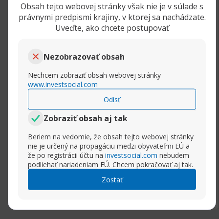
Obsah tejto webovej stránky však nie je v súlade s
Kto môže investovať do PAMM účtov?
právnymi predpismi krajiny, v ktorej sa nachádzate.
Uveďte, ako chcete postupovať
Každý investor, ktorý si zriadi live obchodný
účet u brokera, ktorý umožňuje investičné
Nezobrazovať obsah
PAMM systém a má PAMM obchodníkov.
Investorom odporúčam najprv preštudovať a
Nechcem zobraziť obsah webovej stránky
dobre sa zoznámiť s potenciálnymi PAMM účty,
www.investsocial.com
podmienkami jednotlivých PAMM obchodníkov,
Odísť
obchodné agresiou a históriou obchodovania.
Nikdy neinvestujte do PAMM účtu, ktorý nemá
Zobraziť obsah aj tak
aspoň 9-12 mesačné históriu a má vysokú
Beriem na vedomie, že obsah tejto webovej stránky
(percento marže 15-25%) alebo veľmi vysokou
nie je určený na propagáciu medzi obyvateľmi EÚ a
(percento marže nad 25%) obchodné agresiu.
že po registrácii účtu na
investsocial.com
nebudem
Alebo v jednoduchosti povedané PAMM účet,
podliehať nariadeniam EÚ. Chcem pokračovať aj tak.
ktorý sa dlhodobo nachádza v priebežnom
Rozbaliť príspevok
Zostať
mínuse viac ako 25-30% z celkovej hodnoty
účtu je pre Vás vysoko rizikový.