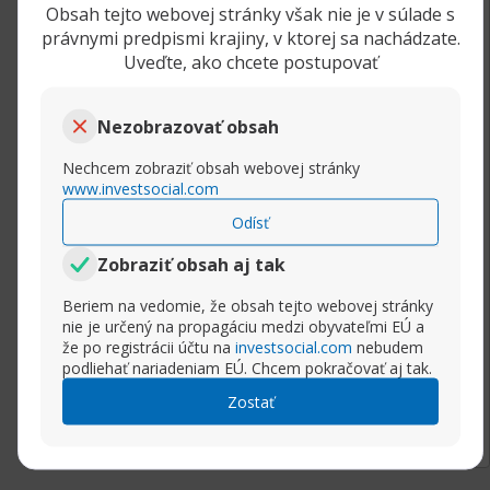
Obsah tejto webovej stránky však nie je v súlade s
Kto môže investovať do PAMM účtov?
právnymi predpismi krajiny, v ktorej sa nachádzate.
Uveďte, ako chcete postupovať
Každý investor, ktorý si zriadi live obchodný
účet u brokera, ktorý umožňuje investičné
Nezobrazovať obsah
PAMM systém a má PAMM obchodníkov.
Investorom odporúčam najprv preštudovať a
Nechcem zobraziť obsah webovej stránky
dobre sa zoznámiť s potenciálnymi PAMM účty,
www.investsocial.com
podmienkami jednotlivých PAMM obchodníkov,
Odísť
obchodné agresiou a históriou obchodovania.
Nikdy neinvestujte do PAMM účtu, ktorý nemá
Zobraziť obsah aj tak
aspoň 9-12 mesačné históriu a má vysokú
Beriem na vedomie, že obsah tejto webovej stránky
(percento marže 15-25%) alebo veľmi vysokou
nie je určený na propagáciu medzi obyvateľmi EÚ a
(percento marže nad 25%) obchodné agresiu.
že po registrácii účtu na
investsocial.com
nebudem
Alebo v jednoduchosti povedané PAMM účet,
podliehať nariadeniam EÚ. Chcem pokračovať aj tak.
ktorý sa dlhodobo nachádza v priebežnom
Rozbaliť príspevok
Zostať
mínuse viac ako 25-30% z celkovej hodnoty
účtu je pre Vás vysoko rizikový.