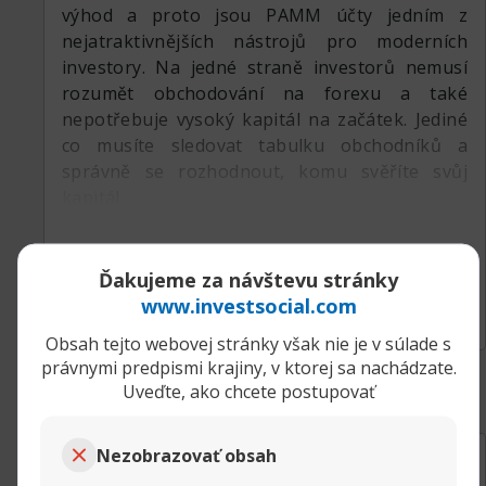
výhod a proto jsou PAMM účty jedním z
nejatraktivnějších nástrojů pro moderních
investory. Na jedné straně investorů nemusí
rozumět obchodování na forexu a také
nepotřebuje vysoký kapitál na začátek. Jediné
co musíte sledovat tabulku obchodníků a
správně se rozhodnout, komu svěříte svůj
kapitál.
Ďakujeme za návštevu stránky
Rozbaliť príspevok
www.investsocial.com
Obsah tejto webovej stránky však nie je v súlade s
právnymi predpismi krajiny, v ktorej sa nachádzate.
Uveďte, ako chcete postupovať
30.09.2019, 08:41
Výhody PAMM investovania.
Nezobrazovať obsah
Scalper