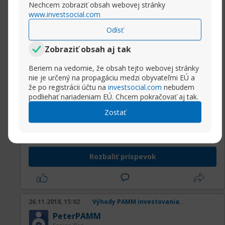
Nechcem zobraziť obsah webovej stránky
Senior člen
www.investsocial.com
Mechanizmus fungovania PAMM-účtov má rad
Odísť
výhod a preto sú PAMM účty jedným z
najatraktívnejších nástrojov pre moderných
Zobraziť obsah aj tak
investorov. Na jednej strane investorov nemusí
Beriem na vedomie, že obsah tejto webovej stránky
rozumieť obchodovaniu na forexe a taktiež
nie je určený na propagáciu medzi obyvateľmi EÚ a
nepotrebuje vysoký kapitál na začiatok. Jediné
že po registrácii účtu na
investsocial.com
nebudem
čo musíte sledovať tabuľku obchodníkov a
podliehať nariadeniam EÚ. Chcem pokračovať aj tak.
správne sa rozhodnúť, komu zveríte svoj
Zostať
kapitál.
Rozbaliť príspevok
26.11.2018, 15:02
Výhody PAMM investovania.
PeterPAMM