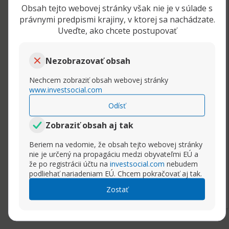
• Neexistujú limity pre investované čiastky:
Obsah tejto webovej stránky však nie je v súlade s
právnymi predpismi krajiny, v ktorej sa nachádzate.
Investor môže vložiť od 1 po stovkytísíc
Uveďte, ako chcete postupovať
dolárov, stým že získa zodpovedajúci podiel na
účte
• Rýchla a pohodlná registrácia
Nezobrazovať obsah
• Údaje z účtu sa po registrácií zobrazujú v
Nechcem zobraziť obsah webovej stránky
tabuľke
www.investsocial.com
• Získavanie online žiadostí do investorov
• E-mail a SMS upozornenia žiadostí o
Odísť
investovanie
Zobraziť obsah aj tak
• Možnosť odmietnúť investíciu: akceptujete iba
pre Vás zaujímavé žiadosti o investíciu
Beriem na vedomie, že obsah tejto webovej stránky
nie je určený na propagáciu medzi obyvateľmi EÚ a
• Automatické prepočítavanie obchodníkovho
že po registrácii účtu na
investsocial.com
nebudem
podielu na zisku
podliehať nariadeniam EÚ. Chcem pokračovať aj tak.
Rozbaliť príspevok
• Automatická výplata podielu obchodníka na
Zostať
zisku ihneď po vrátení peňazí investorovi
• Obchodník sa môže rozhodnúť kedykoľvek
vykonať vrátenie peňazí investorovi: v
momente vrátenia peňazí získate svoj profit