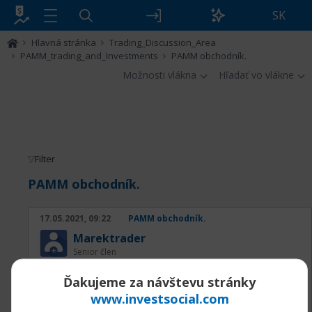
SK
Hlavná stránka
Trading_Discussion_Area
PAMM_trading_and_Investments
PAMM obchodník.
Možnosti vlákna
Hľadať vo vlákne
Filter
PAMM obchodník.
17.05.2021, 09:22
PAMM obchodník.
Marektrader
Senior člen
PAMM systém umožňuje obchodníkovi:
Ďakujeme za návštevu stránky
• Obchodovanie zo všetkými investíciami na
www.investsocial.com
jednom účte