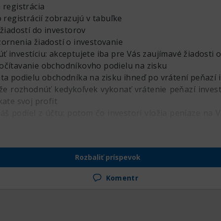
 registrácia
o registrácií zobrazujú v tabuľke
 žiadostí do investorov
zornenia žiadostí o investovanie
 investíciu: akceptujete iba pre Vás zaujímavé žiadosti o
očítavanie obchodníkovho podielu na zisku
ata podielu obchodníka na zisku ihneď po vrátení peňazí 
že rozhodnúť kedykoľvek vykonať vrátenie peňazí inves
kate svoj profit
áš podiel z účtu: potom čo investori vložia peniaze na
apitál z účtu (Vašu časť voľnej marže)
itorovacej tabuľke a možnosť propagovania Vášej stránk
Rozbaliť príspevok
Komentr