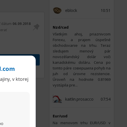
eblock
10:51
ť dátum
06.09.2018
Nzd/cad
erať
Všetkým ahoj, priaznivcom
Forexu, a prajem úspešné
obchodovanie na trhu. Teraz
sledujem menový pár
novozélandský dolár voči
kanadskému doláru. Cena po
l.com
tomto páre совершила pohyb na
Zdieľať
juh od úrovne rezistencie.
jiny, v ktorej
Úroveň na hodnote 0.81969
vystúpila pre...
kaitlin.prosacco
07:54
Eur/usd
Na menovom trhu EUR/USD v
po