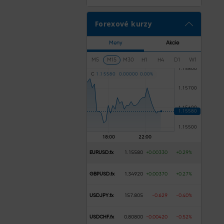
Forexové kurzy
Meny
Akcie
M5
M15
M30
H1
H4
D1
W1
C
1
.
1
5
5
8
0
0
.
0
0
0
0
0
0
.
0
0
%
EURUSD.fx
1.15580
+0.00330
+0.29%
GBPUSD.fx
1.34920
+0.00370
+0.27%
USDJPY.fx
157.805
-0.629
-0.40%
USDCHF.fx
0.80800
-0.00420
-0.52%