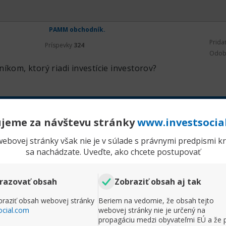
PAMM obchodník.
Prida
Príspevky
324
Odob
íkom, ktorý riadi investície investorov?
Rozbaliť príspevok
jeme za návštevu stránky
www.investsocia
Komentr
ebovej stránky však nie je v súlade s právnymi predpismi kra
sa nachádzate. Uveďte, ako chcete postupovať
razovať obsah
Zobraziť obsah aj tak
raziť obsah webovej stránky
Beriem na vedomie, že obsah tejto
ocial.com
webovej stránky nie je určený na
propagáciu medzi obyvateľmi EÚ a že 