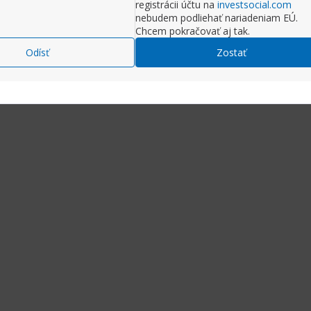
registrácii účtu na
investsocial.com
nebudem podliehať nariadeniam EÚ.
Chcem pokračovať aj tak.
Odísť
Zostať