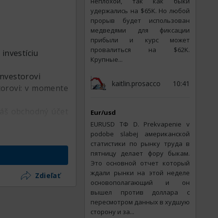
неплохой, так как быки
удержались на $65K. Но любой
прорыв будет использован
медведями для фиксации
прибыли и курс может
провалиться на $62K.
 investíciu
Крупные...
investorovi
kaitlin.prosacco
10:41
torovi: v momente
 Váš obchodný účet
Eur/usd
EURUSD ТФ D. Prekvapenie v
y na internete
podobe slabej американской
статистики по рынку труда в
пятницу делает фору быкам.
Это основной отчет который
ждали рынки на этой неделе
Zdieľať
основополагающий и он
вышел против доллара с
пересмотром данных в худшую
сторону и за...