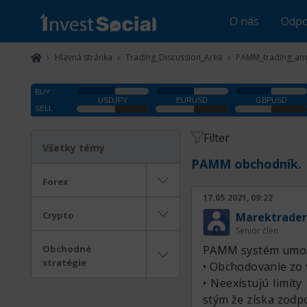
O nás
Odpo
Hlavná stránka
Trading_Discussion_Area
PAMM_trading_and
Filter
Všetky témy
PAMM obchodník.
Forex
17.05.2021, 09:22
Crypto
Marektrader
Senior člen
Obchodné
PAMM systém umož
stratégie
• Obchodovanie zo 
• Neexistujú limity
stým že získa zodp