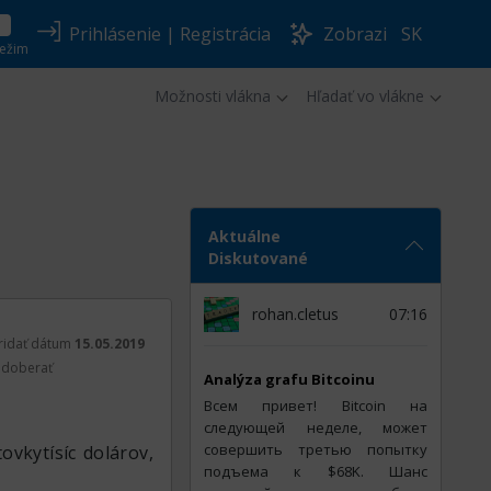
Prihlásenie
|
Registrácia
Zobrazi
SK
ežim
Možnosti vlákna
Hľadať vo vlákne
Aktuálne
Diskutované
rohan.cletus
07:16
ridať dátum
15.05.2019
doberať
Analýza grafu Bitcoinu
Всем привет! Bitcoin на
следующей неделе, может
совершить третью попытку
ovkytísíc dolárov,
подъема к $68K. Шанс