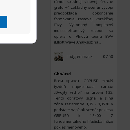
rámci strednej vlnovej úrovne
grafu H4 základný scenár vývoja
predpokladá dokončenie
formovania rastovej korekčnej
fázy. Vykonaný komplexný
multitimeframový rozbor sa
opiera o: Vlnovú teóriu EWA
(Elliott Wave Analysis): na...
lindgren.mack
07:50
Gbp/usd
Всем привет! GBPUSD minulý
týždeň нарисовала сигнал
„Dvojitý vrchol“ na úrovni 1,35.
Tento obratový signál a silná
zóna rezistencie 1,35 - 1,3570 v
podstate napísali scenár poklesu
GBPUSD k 1,3400. Z
fundamentálneho hľadiska môže
pokles menového...