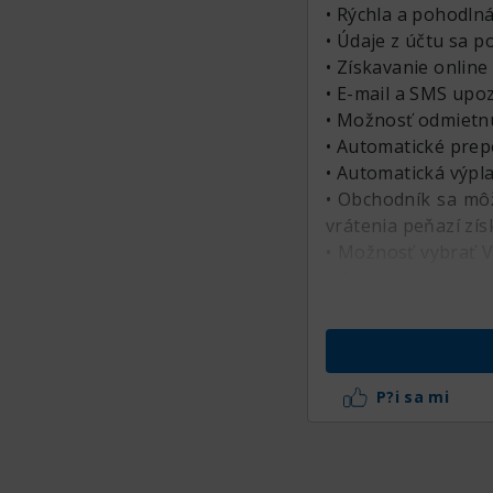
• Rýchla a pohodlná
• Údaje z účtu sa p
• Získavanie online
• E-mail a SMS upo
• Možnosť odmietnúť
• Automatické prep
• Automatická výpl
• Obchodník sa mô
vrátenia peňazí zís
• Možnosť vybrať V
môžete vybrať Váš k
• Zobrazenie v mon
P?i sa mi