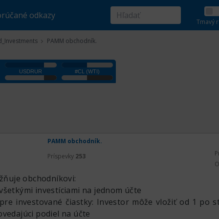
rúčané odkazy
Tmavý r
_Investments
PAMM obchodník.
PAMM obchodník.
P
Príspevky
253
O
ňuje obchodníkovi:
všetkými investíciami na jednom účte
 pre investované čiastky: Investor môže vložiť od 1 po st
ovedajúci podiel na účte