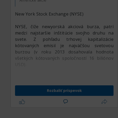
Americké akcie
New York Stock Exchange (NYSE)
NYSE, čiže newyorská akciová burza, patrí
medzi najstaršie inštitúcie svojho druhu na
svete. Z pohľadu trhovej kapitalizácie
kótovaných emisií je najväčšou svetovou
burzou (v roku 2013 dosahovala hodnota
všetkých kótovaných spoločností 16 biliónov
USD).
Snaha investorov, emitentov a americkej vlády,
založiť oficiálny trh s cennými papiermi, bola
zavŕšená 17. mája 1792, kedy sa 24
Rozbaliť príspevok
obchodníkov s cennými papiermi zhromaždilo
pod mohutným platanom na Wall Street, teda
na mieste, kde sa s cennými papiermi
preukázateľne obchodovalo už v roku 1725.