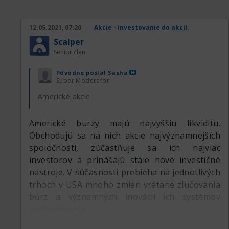
Došlo k podpisu dohody, ktorá mala nastoliť
jednotné pravidlá pre nákup a predaj akcií či
12.05.2021, 07:20
Akcie - investovanie do akcií.
dlhopisov firiem. Tejto dohode sa začalo
Scalper
hovoriť Platanová dohoda (Buttonwood
Senior člen
Agreement).
Pôvodne poslal
Sasha
Účastníci Buttonwoodskej, čiže platanovej
Super Moderator
dohody následne vypracovali prvé stanovy
Americké akcie
burzy a prijali spoločné pravidlá pre
obchodovanie, ktoré zverejnili 8. marca 1817.
Americké burzy majú najvyššiu likviditu.
Pre svoje účely si prenajali budovu na Wall
Obchodujú sa na nich akcie najvýznamnejších
Street č. 40 a ich vznikajúcu organizáciu
spoločností, zúčastňuje sa ich najviac
pomenovali New York Stock & Exchange Board.
investorov a prinášajú stále nové investičné
nástroje. V súčasnosti prebieha na jednotlivých
V roku 1863 bol pôvodný názov skrátený na
trhoch v USA mnoho zmien vrátane zlučovania
New York Stock Exchange. Pre označenie
búrz a významných inovácií ich systémov
newyorskej burzy sa celosvetovo používa
obchodovania.
skratka NYSE.