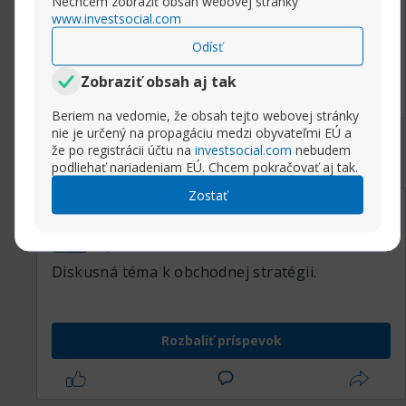
Nechcem zobraziť obsah webovej stránky
www.investsocial.com
Odísť
Rozbaliť príspevok
Zobraziť obsah aj tak
Beriem na vedomie, že obsah tejto webovej stránky
nie je určený na propagáciu medzi obyvateľmi EÚ a
že po registrácii účtu na
investsocial.com
nebudem
podliehať nariadeniam EÚ. Chcem pokračovať aj tak.
Zostať
17.10.2018, 08:00
Resisitence a support.
Sasha
Super Moderator
Diskusná téma k obchodnej stratégii.
Rozbaliť príspevok