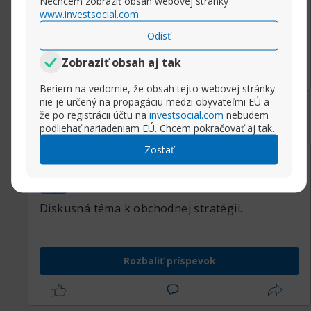
Nechcem zobraziť obsah webovej stránky
www.investsocial.com
Odísť
Rozbaliť príspevok
Zobraziť obsah aj tak
Beriem na vedomie, že obsah tejto webovej stránky
nie je určený na propagáciu medzi obyvateľmi EÚ a
že po registrácii účtu na
investsocial.com
nebudem
podliehať nariadeniam EÚ. Chcem pokračovať aj tak.
Zostať
17.10.2018, 08:00
Resisitence a support.
Sasha
Super Moderator
Diskusná téma k obchodnej stratégii.
Rozbaliť príspevok