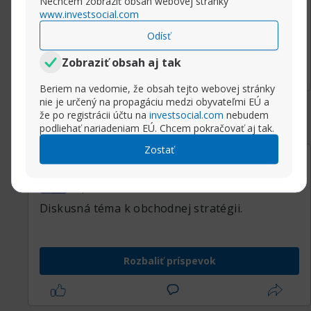
Nechcem zobraziť obsah webovej stránky
www.investsocial.com
Odísť
Rozbaliť príspevok
Zobraziť obsah aj tak
Beriem na vedomie, že obsah tejto webovej stránky
nie je určený na propagáciu medzi obyvateľmi EÚ a
že po registrácii účtu na
investsocial.com
nebudem
podliehať nariadeniam EÚ. Chcem pokračovať aj tak.
Zostať
17.10.2018, 08:00
Resisitence a support.
Sasha
Super Moderator
Diskusná téma k obchodnej stratégii.
Rozbaliť príspevok