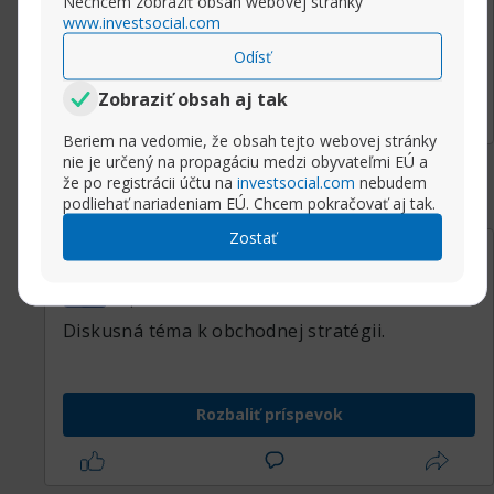
Nechcem zobraziť obsah webovej stránky
www.investsocial.com
Odísť
Rozbaliť príspevok
Zobraziť obsah aj tak
Beriem na vedomie, že obsah tejto webovej stránky
nie je určený na propagáciu medzi obyvateľmi EÚ a
že po registrácii účtu na
investsocial.com
nebudem
podliehať nariadeniam EÚ. Chcem pokračovať aj tak.
Zostať
17.10.2018, 08:00
Resisitence a support.
Sasha
Super Moderator
Diskusná téma k obchodnej stratégii.
Rozbaliť príspevok