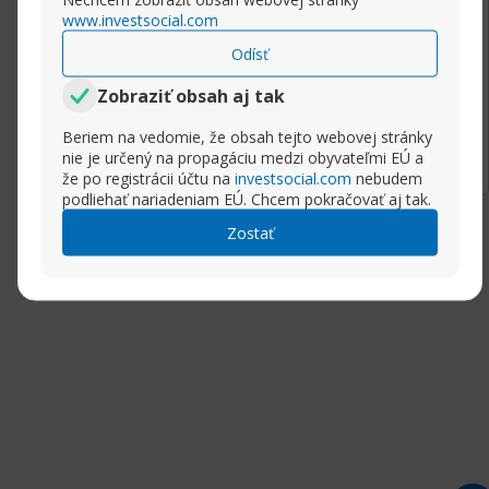
It is about advertisement on your website.
www.investsocial.com
Thank.
Odísť
Zobraziť obsah aj tak
Rozbaliť príspevok
Beriem na vedomie, že obsah tejto webovej stránky
nie je určený na propagáciu medzi obyvateľmi EÚ a
(5)
že po registrácii účtu na
investsocial.com
nebudem
podliehať nariadeniam EÚ. Chcem pokračovať aj tak.
Zostať