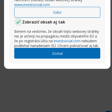
It is about advertisement on your website.
www.investsocial.com
Thank.
Odísť
Zobraziť obsah aj tak
Rozbaliť príspevok
Beriem na vedomie, že obsah tejto webovej stránky
nie je určený na propagáciu medzi obyvateľmi EÚ a
(5)
že po registrácii účtu na
investsocial.com
nebudem
podliehať nariadeniam EÚ. Chcem pokračovať aj tak.
Zostať