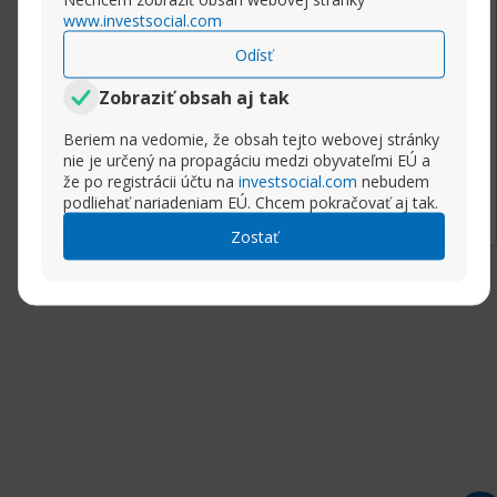
This post was created with XRumer 23
www.investsocial.com
StrongAI.
Odísť
Good luck :)
Zobraziť obsah aj tak
Beriem na vedomie, že obsah tejto webovej stránky
nie je určený na propagáciu medzi obyvateľmi EÚ a
Rozbaliť príspevok
že po registrácii účtu na
investsocial.com
nebudem
podliehať nariadeniam EÚ. Chcem pokračovať aj tak.
Zostať