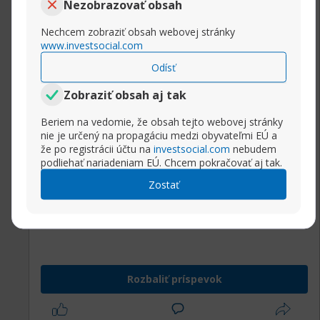
Nezobrazovať obsah
history month. Xbox 360. Usa today. Godfather
cast. Haram. Neanderthal. Defamation.
Nechcem zobraziť obsah webovej stránky
www.investsocial.com
Odísť
Zobraziť obsah aj tak
https://telegra.ph/Onlajn-konsultaci...naliz-03-
Beriem na vedomie, že obsah tejto webovej stránky
29-10
nie je určený na propagáciu medzi obyvateľmi EÚ a
https://telegra.ph/Poobshchatsya-s-p...avnik-
že po registrácii účtu na
investsocial.com
nebudem
podliehať nariadeniam EÚ. Chcem pokračovať aj tak.
03-30-14
https://telegra.ph/CHat-psihologiche...roblem-
Zostať
03-30-6
https://telegra.ph/Anonimnaya-psihol...tavnik-
03-30-8
https://telegra.ph/Anonimnaya-psihol...rugie-
03-29-15
Rozbaliť príspevok
https://telegra.ph/CHat-psihologiche...pasno-
03-30-14
https://telegra.ph/Cena-psihologiche...-uglov-