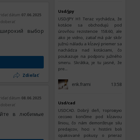
Usd/jpy
ridať dátum
07.06.2025
USD/JPY H1 Teraz vychádza, že
doberať
kotácie sa obchodujú pod
 широкий выбор
úrovňou rezistencie 158.60, ale
ako je vidno, zatiaľ má pár skôr
južnú náladu a kĺzavý priemer sa
nachádza nad kotáciami, čo
poukazuje na podporu južného
smeru. Skrátka, je tu jasné, že
pre...
Zdieľať
erik.frami
13:58
ridať dátum
08.06.2025
Usd/cad
doberať
USDCAD. Dobrý deň, торговую
айте в любимые
сессию končíme pod kĺzavou
líniou, čo nám demonštruje silu
predajcov, hoci v histórii boli
opakované pokusy o prieraz