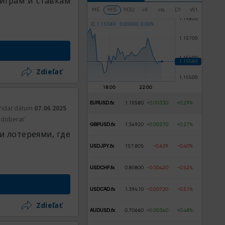
 играм и ставкам
M5
M15
M30
H1
H4
D1
W1
C
1
.
1
5
5
8
0
0
.
0
0
0
0
0
0
.
0
0
%
Zdieľať
EURUSD.fx
1.15580
+0.00330
+0.29%
ridať dátum
07.06.2025
doberať
GBPUSD.fx
1.34920
+0.00370
+0.27%
и лотереями, где
USDJPY.fx
157.805
-0.629
-0.40%
USDCHF.fx
0.80800
-0.00420
-0.52%
USDCAD.fx
1.39410
-0.00720
-0.51%
Zdieľať
AUDUSD.fx
0.70660
+0.00340
+0.48%