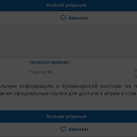
Rozbaliť príspevok
Komentr
191922293 160950451
P
Príspevky
10
O
альную информацию о букмекерской конторе, ее 
акже официальные ссылки для доступа к играм и став
Rozbaliť príspevok
Komentr