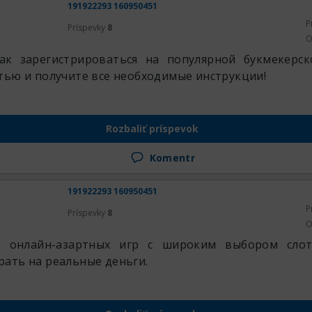
191922293 160950451
P
Príspevky
8
O
как зарегистрироваться на популярной букмекерс
тью и получите все необходимые инструкции!
Rozbaliť príspevok
Komentr
191922293 160950451
P
Príspevky
8
O
я онлайн-азартных игр с широким выбором слот
ать на реальные деньги.