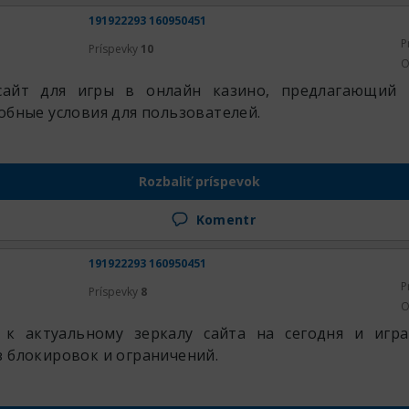
191922293 160950451
P
Príspevky
10
O
сайт для игры в онлайн казино, предлагающий
обные условия для пользователей.
Rozbaliť príspevok
Komentr
191922293 160950451
P
Príspevky
8
O
 к актуальному зеркалу сайта на сегодня и игр
з блокировок и ограничений.