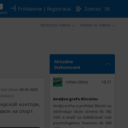
Prihlásenie
|
Registrácia
Zobrazi
SK
ežim
Možnosti vlákna
Hľadať vo vlákne
Aktuálne
Diskutované
rohan.cletus
16:21
ridať dátum
08.06.2025
doberať
Analýza grafu Bitcoinu
ерской конторе,
Analýza trhu a prehľad: Bitcoin sa
авок на спорт.
obchoduje okolo úrovne 65 182
USD a snaží sa stabilizovať nad
psychologickou hranicou 65 000