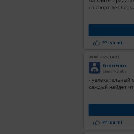
На сайте предста
на спорт без блок
P?i sa mi
08.06.2025, 14:23
GraciFuro
Junior Member
- увлекательный м
каждый найдет чт
P?i sa mi