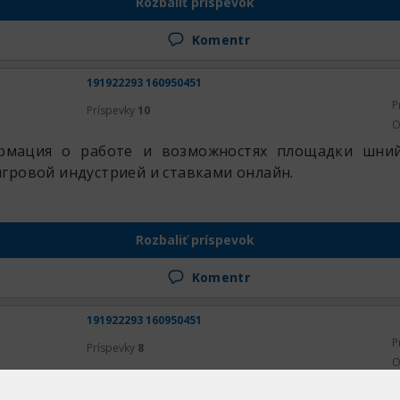
Rozbaliť príspevok
Komentr
191922293 160950451
P
Príspevky
10
O
ормация о работе и возможностях площадки шний
гровой индустрией и ставками онлайн.
Rozbaliť príspevok
Komentr
191922293 160950451
P
Príspevky
8
O
ы найдете актуальное и сможете продолжить игру бе