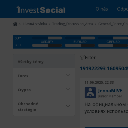
O nás
Odpo
Hlavná stránka
Trading_Discussion_Area
General_Forex_Co
Filter
Všetky témy
191922293 1609504
Forex
11.06.2025, 22:33
Crypto
JennaMIVE
Junior Member
Obchodné
На официальном 
stratégie
условиях использо