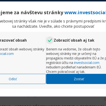
Rozbaliť príspevok
jeme za návštevu stránky
www.investsocia
Komentr
ebovej stránky však nie je v súlade s právnymi predpismi kra
191922293 160950451
sa nachádzate. Uveďte, ako chcete postupovať
P
Príspevky
10
O
razovať obsah
Zobraziť obsah aj tak
сурс для любителей азартных игр, где вы найдет
в, а также возможность выиграть крупные денежные
raziť obsah webovej stránky
Beriem na vedomie, že obsah tejto
ocial.com
webovej stránky nie je určený na
propagáciu medzi obyvateľmi EÚ a že 
registrácii účtu na
investsocial.com
Rozbaliť príspevok
nebudem podliehať nariadeniam EÚ.
Chcem pokračovať aj tak.
Komentr
Odísť
Zostať
191922293 160950451
P
Príspevky
10
O