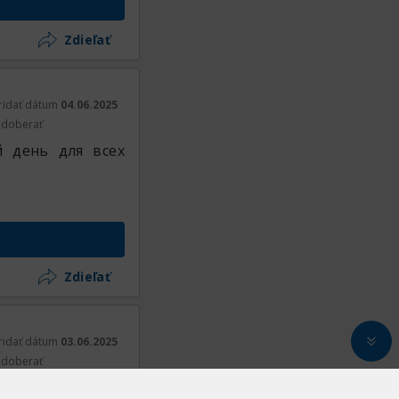
Zdieľať
ridať dátum
04.06.2025
doberať
 день для всех
Zdieľať
ridať dátum
03.06.2025
doberať
з проблем.