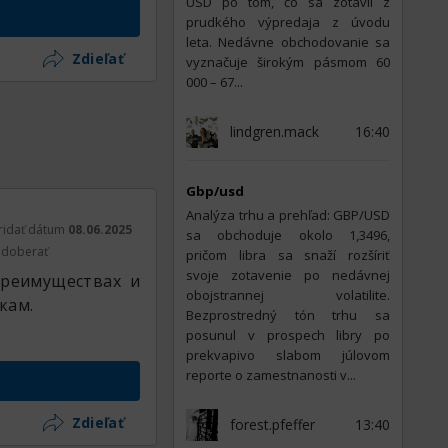
USD po tom, čo sa zotavil z
prudkého výpredaja z úvodu
leta. Nedávne obchodovanie sa
Zdieľať
vyznačuje širokým pásmom 60
000 – 67...
lindgren.mack
16:40
Gbp/usd
Analýza trhu a prehľad: GBP/USD
ridať dátum
08.06.2025
sa obchoduje okolo 1,3496,
doberať
pričom libra sa snaží rozšíriť
svoje zotavenie po nedávnej
преимуществах и
obojstrannej volatilite.
кам.
Bezprostredný tón trhu sa
posunul v prospech libry po
prekvapivo slabom júlovom
reporte o zamestnanosti v...
Zdieľať
forest.pfeffer
13:40