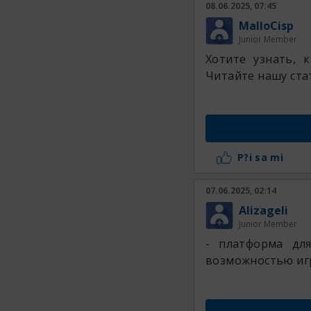
08.06.2025, 07:45
MalloCisp
Junior Member
Хотите узнать, 
Читайте нашу ста
P?i sa mi
07.06.2025, 02:14
Alizageli
Junior Member
- платформа дл
возможностью игр