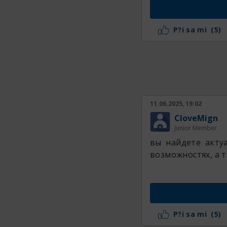
P?i sa mi
(5)
11.06.2025, 19:02
CloveMign
Junior Member
вы найдете акту
возможностях, а т
P?i sa mi
(5)