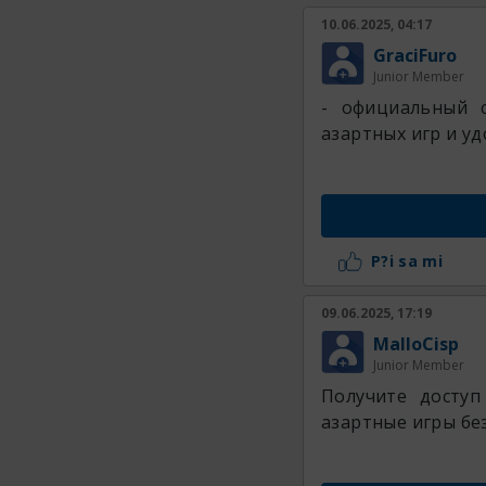
10.06.2025, 04:17
GraciFuro
Junior Member
- официальный 
азартных игр и уд
P?i sa mi
09.06.2025, 17:19
MalloCisp
Junior Member
Получите доступ
азартные игры бе