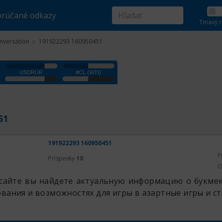
rúčané odkazy
Tmavý r
nversation
191922293 160950451
51
191922293 160950451
P
Príspevky
10
O
сайте вы найдете актуальную информацию о букмек
вания и возможностях для игры в азартные игры и ст