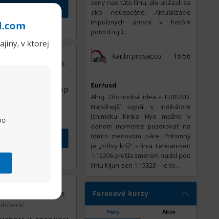
ceny nad túto líniu, ale ukázali sa
ako neúspešné. Aktualizácie
impulzných úrovní v histórii
l.com
Zdieľať
potvrdzujú...
jiny, v ktorej
kaitlin.prosacco
16:56
ridať dátum
08.06.2025
doberať
Eur/usd
е широкий выбор
Ahoj. Obchodná idea – EURUSD.
 призы.
Najsilnejší signál v indikátore
Ichimoku Kinko Hyo možno v
po
danom momente pozorovať na
tomto menovom páre. Prítomný
je „mŕtvy kríž“ – línia Tenkan-sen
1.15206 prešla smerom nadol pod
Zdieľať
líniu Kijun-sen 1.15323 – je to...
Forexové kurzy
ridať dátum
08.06.2025
doberať
Meny
Akcie