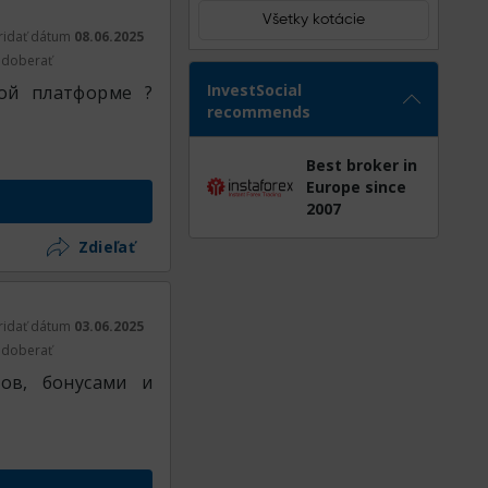
Všetky kotácie
ridať dátum
08.06.2025
doberať
InvestSocial
кой платформе ?
recommends
Best broker in
Europe since
2007
Zdieľať
ridať dátum
03.06.2025
doberať
ов, бонусами и