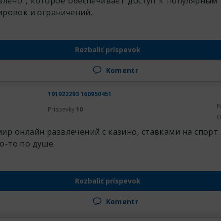
влено , которое обеспечивает доступ к популярным
ировок и ограничений.
Rozbaliť príspevok
Komentr
191922293 160950451
P
Príspevky
10
O
ир онлайн развлечений с казино, ставками на спорт 
о-то по душе.
Rozbaliť príspevok
Komentr