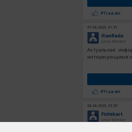
P?i sa mi
07.06.2025, 01:31
IlianRada
Junior Member
Актуальная инф
интересующихся и
P?i sa mi
06.06.2025, 23:29
Finlekart
Junior Member
На нашем сайте в