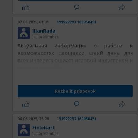
07.06.2025, 01:31
191922293 160950451
IlianRada
Junior Member
Актуальная информация о работе и
возможностях площадки шний день для
всех интересующихся игровой индустрией и
ставками онлайн.
Rozbaliť príspevok
06.06.2025, 23:29
191922293 160950451
Finlekart
Junior Member