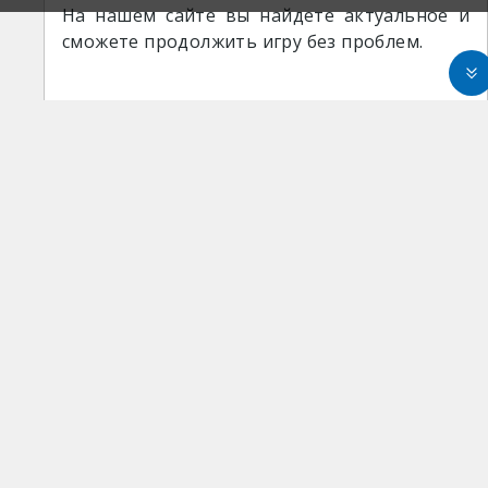
На нашем сайте вы найдете актуальное и
сможете продолжить игру без проблем.
Rozbaliť príspevok
06.06.2025, 20:17
191922293 160950451
RainaSype
Junior Member
Удобная мобильная версия сайта позволяет
пользователям делать ставки на спорт где
угодно и в любое время, обеспечивая
максимальный комфорт и доступность
игрового процесса на мобильных