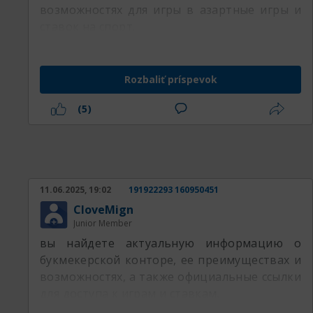
возможностях для игры в азартные игры и
ставок на спорт.
Rozbaliť príspevok
(5)
11.06.2025, 19:02
191922293 160950451
CloveMign
Junior Member
вы найдете актуальную информацию о
букмекерской конторе, ее преимуществах и
возможностях, а также официальные ссылки
для доступа к играм и ставкам.