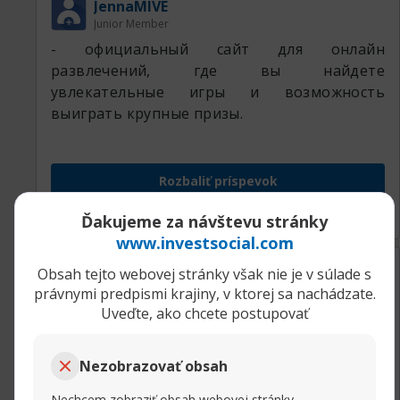
JennaMIVE
Junior Member
- официальный сайт для онлайн
развлечений, где вы найдете
увлекательные игры и возможность
выиграть крупные призы.
Rozbaliť príspevok
Ďakujeme za návštevu stránky
www.investsocial.com
10.06.2025, 13:48
How to create a new topic at slovakia-forex.com ??
Obsah tejto webovej stránky však nie je v súlade s
CloveMign
právnymi predpismi krajiny, v ktorej sa nachádzate.
Junior Member
Uveďte, ako chcete postupovať
На официальном сайте вы можете найти
зеркало для доступа к популярным онлайн
Nezobrazovať obsah
ставкам и казино без блокировок и
ограничений.
Nechcem zobraziť obsah webovej stránky