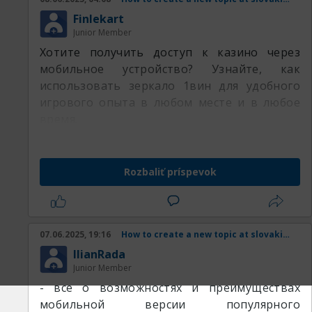
Finlekart
Junior Member
Хотите получить доступ к казино через
мобильное устройство? Узнайте, как
использовать зеркало 1вин для удобного
игрового опыта в любом месте и в любое
время.
Rozbaliť príspevok
07.06.2025, 19:16
How to create a new topic at slovakia-forex.com ??
IlianRada
Junior Member
- все о возможностях и преимуществах
мобильной версии популярного