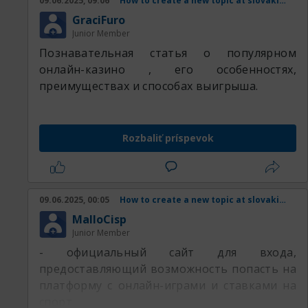
09.06.2025, 09:06
How to create a new topic at slovakia-forex.com ??
GraciFuro
Junior Member
Познавательная статья о популярном
онлайн-казино , его особенностях,
преимуществах и способах выигрыша.
Rozbaliť príspevok
09.06.2025, 00:05
How to create a new topic at slovakia-forex.com ??
MalloCisp
Junior Member
- официальный сайт для входа,
предоставляющий возможность попасть на
платформу с онлайн-играми и ставками на
спорт