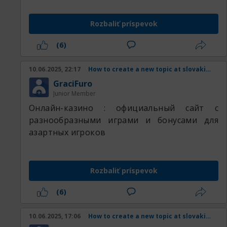
Rozbaliť príspevok
(6)
10.06.2025, 22:17
How to create a new topic at slovakia-forex.com ??
GraciFuro
Junior Member
Онлайн-казино : официальный сайт с
разнообразными играми и бонусами для
азартных игроков
Rozbaliť príspevok
(6)
10.06.2025, 17:06
How to create a new topic at slovakia-forex.com ??