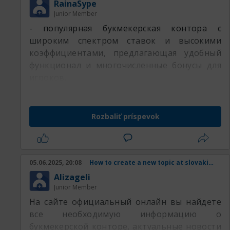
RainaSype
Junior Member
- популярная букмекерская контора с
широким спектром ставок и высокими
коэффициентами, предлагающая удобный
функционал и многочисленные бонусы для
игроков.
Rozbaliť príspevok
05.06.2025, 20:08
How to create a new topic at slovakia-forex.com ??
Alizageli
Junior Member
На сайте официальный онлайн вы найдете
все необходимую информацию о
букмекерской конторе, актуальные новости