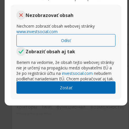
букмекерского сервиса 1win.
Nezobrazovať obsah
Rozbaliť príspevok
Nechcem zobraziť obsah webovej stránky
www.investsocial.com
Odísť
Zobraziť obsah aj tak
Beriem na vedomie, že obsah tejto webovej stránky
nie je určený na propagáciu medzi obyvateľmi EÚ a
07.06.2025, 14:44
How to create a new topic at slovakia-forex.com ??
že po registrácii účtu na
investsocial.com
nebudem
podliehať nariadeniam EÚ. Chcem pokračovať aj tak.
RainaSype
Junior Member
Zostať
- подробное руководство по работе с
личным кабинетом на сайте букмекерской
конторы 1win: функционал, возможности,
преимущества.