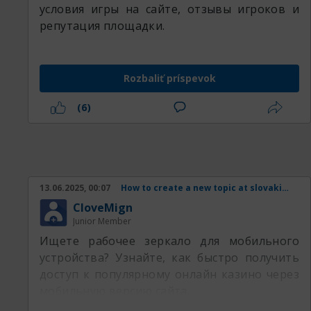
условия игры на сайте, отзывы игроков и
репутация площадки.
Rozbaliť príspevok
(6)
13.06.2025, 00:07
How to create a new topic at slovakia-forex.com ??
CloveMign
Junior Member
Ищете рабочее зеркало для мобильного
устройства? Узнайте, как быстро получить
доступ к популярному онлайн казино через
мобильную версию сайта.