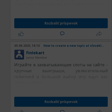
и лучшие предложения для ставок на спорт.
Rozbaliť príspevok
05.06.2025, 18:10
How to create a new topic at slovakia-forex.com ??
Finlekart
Junior Member
Играйте в захватывающие слоты на сайте -
крупные выигрыши, увлекательный
геймплей и большой выбор игр ждут вас
прямо сейчас!
Rozbaliť príspevok