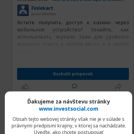
Finlekart
Junior Member
Хотите получить доступ к казино через
мобильное устройство? Узнайте, как
использовать зеркало 1вин для удобного
игрового опыта в любом месте и в любое
время.
Rozbaliť príspevok
Ďakujeme za návštevu stránky
07.06.2025, 19:16
How to create a new topic at slovakia-forex.com ??
www.investsocial.com
IlianRada
Junior Member
Obsah tejto webovej stránky však nie je v súlade s
- все о возможностях и преимуществах
právnymi predpismi krajiny, v ktorej sa nachádzate.
мобильной версии популярного
Uveďte, ako chcete postupovať