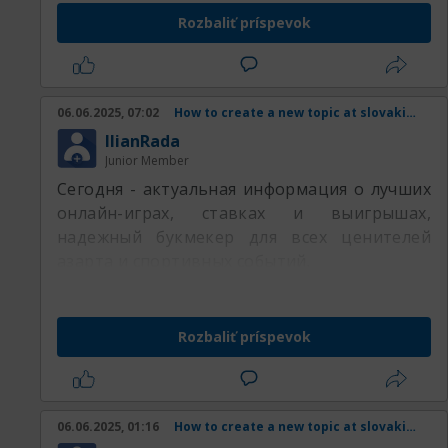
Rozbaliť príspevok
06.06.2025, 07:02
How to create a new topic at slovakia-forex.com ??
IlianRada
Junior Member
Сегодня - актуальная информация о лучших
онлайн-играх, ставках и выигрышах,
надежный букмекер для всех ценителей
азарта и спортивных событий.
Rozbaliť príspevok
06.06.2025, 01:16
How to create a new topic at slovakia-forex.com ??