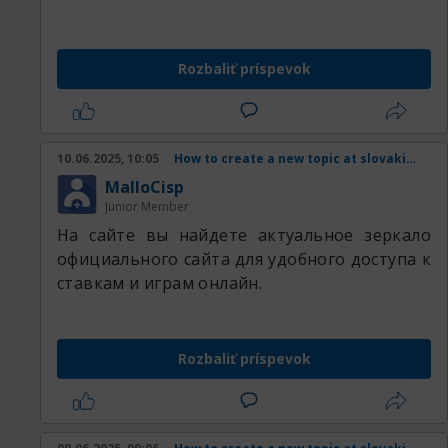
Rozbaliť príspevok
10.06.2025, 10:05
How to create a new topic at slovakia-forex.com ??
MalloCisp
Junior Member
На сайте вы найдете актуальное зеркало
официального сайта для удобного доступа к
ставкам и играм онлайн.
Rozbaliť príspevok