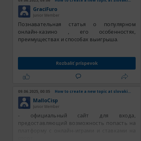
09.06.2025, 09:06
How to create a new topic at slovakia-forex.com ??
GraciFuro
Junior Member
Познавательная статья о популярном
онлайн-казино , его особенностях,
преимуществах и способах выигрыша.
Rozbaliť príspevok
09.06.2025, 00:05
How to create a new topic at slovakia-forex.com ??
MalloCisp
Junior Member
- официальный сайт для входа,
предоставляющий возможность попасть на
платформу с онлайн-играми и ставками на
спорт