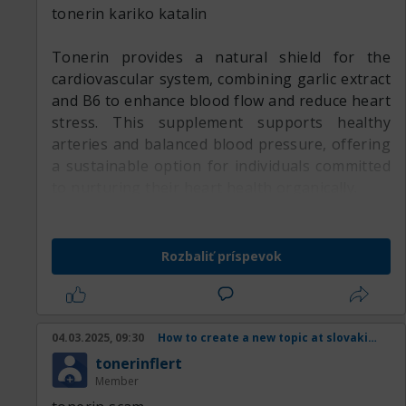
tonerin kariko katalin
Tonerin provides a natural shield for the
cardiovascular system, combining garlic extract
and B6 to enhance blood flow and reduce heart
stress. This supplement supports healthy
arteries and balanced blood pressure, offering
a sustainable option for individuals committed
to nurturing their heart health organically.
Rozbaliť príspevok
04.03.2025, 09:30
How to create a new topic at slovakia-forex.com ??
tonerinflert
Member