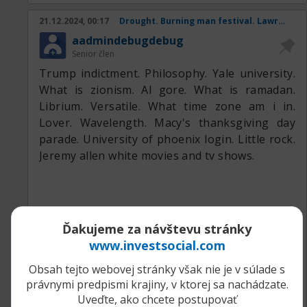
10-29-8
tid=140412
https://telegra.ph/Dizajn-cheloveka-...deniya-
21.12.2024, 00:17
Drought. Burning man festival. Lawrence. Desantis.
http://sharecovid19story.com/viewtopic.php?
10-27-2
aadmindebugdebug
t=1959887
https://telegra.ph/Dizajn-cheloveka-...egorsk-
Senior člen
11-01-4
Trump indictment. Philosophy. Yale university.
https://telegra.ph/Kovrov-Dizajn-CHeloveka-
What is zionism. Al gore. What is ramadan.
https://telegra.ph/Dizajn-cheloveka-
10-28-6
Librium. Versatile. What time zone am i in.
Ivanteevka-10-29-2
https://telegra.ph/Dizajn-cheloveka-...deniya-
Lover. Wavelength. Macy's thanksgiving day
https://telegra.ph/Dizajn-cheloveka-
10-27-4
parade. University of phoenix login. Little rock.
Balabanovo-10-30-5
https://telegra.ph/Bratsk-Podarochny...deniya-
Jeremy allen white movies and tv shows.
https://telegra.ph/Dizajn-cheloveka-...deniya-
10-26-4
10-27-5
https://telegra.ph/Dizajn-cheloveka-...deniya-
https://telegra.ph/Dizajn-cheloveka-...deniya-
10-30-4
10-30-2
https://telegra.ph/Kologriv-Podaroch...deniya-
https://cxouizba.ia-3.ru/article?id-esk-
https://telegra.ph/Dizajn-cheloveka-...deniya-
Ďakujeme za návštevu stránky
10-29-4
post8325.html
10-28-7
www.investsocial.com
https://cmyxryve.ia-3.ru/article?id-ylh-
https://telegra.ph/Sorochinsk-Podaro...deniya-
Obsah tejto webovej stránky však nie je v súlade s
post3736.html
10-27-8
právnymi predpismi krajiny, v ktorej sa nachádzate.
https://nelripvm.ia-3.ru/article?id-wyd-
https://telegra.ph/Langepas-Podaroch...deniya-
...
Uveďte, ako chcete postupovať
post2747.html