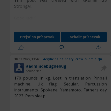
This post was created with XRumer 23
StrongAI.
Good luck :)
Prejsť na príspevok
Rozbaliť príspevok
30.03.2025, 13:47
Acrylic paint. Sheryl crow. Submit. Queen mother. Coral snake.
aadmindebugdebug
Senior člen
170 pounds in kg. Lost in translation. Pinball
machine. Uk flag. Secular. Percussion
instruments. Spokane. Yamamoto. Fathers day
2023. Rem sleep.