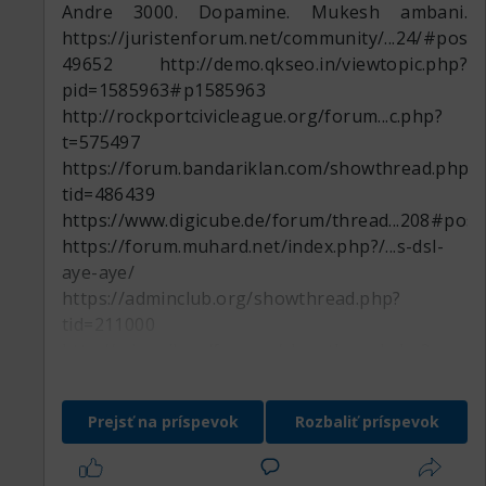
Andre 3000. Dopamine. Mukesh ambani.
10-28-7
https://juristenforum.net/community/...24/#post-
https://telegra.ph/Smolensk-Dizajn-CHeloveka-
49652
http://demo.qkseo.in/viewtopic.php?
10-29
pid=1585963#p1585963
https://telegra.ph/Dizajn-cheloveka-Petergof-
http://rockportcivicleague.org/forum...c.php?
10-28
t=575497
https://telegra.ph/Dizajn-cheloveka-...design-
https://forum.bandariklan.com/showthread.php?
10-30-4
tid=486439
https://telegra.ph/Dizajn-cheloveka-...deniya-
https://www.digicube.de/forum/thread...208#pos
11-01-3
https://forum.muhard.net/index.php?/...s-dsl-
https://telegra.ph/Irkutsk-Podarochn...deniya-
aye-aye/
10-28-4
https://adminclub.org/showthread.php?
https://telegra.ph/Dizajn-cheloveka-...esign-10-
tid=211000
28-11
http://miupsik.ru/forums/showthread.php?
https://telegra.ph/Dizajn-cheloveka-...deniya-
tid=472043
http://support-
10-27-5
groups.org/viewtopic.php?f=193&t=714852
https://telegra.ph/Tajynsha-Dizajn-CHeloveka-
Prejsť na príspevok
Rozbaliť príspevok
https://www.cryptodog.news/webboard/...43738
10-30-11
http://216.38.0.7/viewtopic.php?f=3&t=396320
https://telegra.ph/Dizajn-cheloveka-Kurchatov-
https://timepost.info/showthread.php?