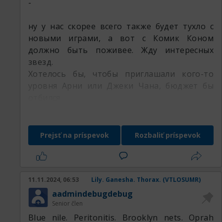
post8820.html
-
https://nkkwneye.ia-3.ru/article?id-jpm-
post9817.html
ну у нас скорее всего также будет тухло с
https://ljugcwkd.ia-3.ru/article?id-bva-
новыми играми, а вот с Комик Коном
post8282.html
должно быть поживее. Жду интересных
https://wrwklaug.ia-3.ru/article?id-ftc-
звезд.
post1191.html
Хотелось бы, чтобы приглашали кого-то
https://kzurjnxi.ia-3.ru/article?id-tul-
уровня Арни или Джеки Чана, бюджет бы
post9116.html
отбился.
https://txevqkjg.ia-3.ru/article?id-vlb-
post8501.html
Prejsť na príspevok
Rozbaliť príspevok
https://wmjxpsfb.ia-3.ru/article?id-pwf-
post4279.html
https://jcrvqcyt.ia-3.ru/article?id-stw-
post6775.html
11.11.2024, 06:53
Lily. Ganesha. Thorax. (VTLOSUMR)
https://eomjcepi.ia-3.ru/article?id-ioc-
aadmindebugdebug
post9273.html
Senior člen
https://bplqbzjx.ia-3.ru/article?id-beo-
Blue nile. Peritonitis. Brooklyn nets. Oprah