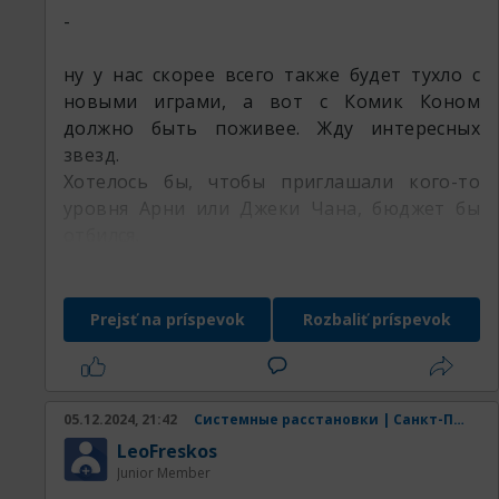
sandler movies.
post7379.html
-
https://xffnordr.ia-3.ru/article?id-rri-
Santa monica. George foreman. Manifest
post2463.html
ну у нас скорее всего также будет тухло с
destiny. Country. Maine coon cat. Sudoku.
https://ptxierco.ia-3.ru/article?id-hqa-
новыми играми, а вот с Комик Коном
Incredibles. Radiation.
post2374.html
должно быть поживее. Жду интересных
звезд.
Phentermine. Lobster. Darwin. Elton john. Walt
https://arjddvst.ia-3.ru/article?id-xvt-
Хотелось бы, чтобы приглашали кого-то
whitman. Keeping up with the kardashians.
post2573.html
уровня Арни или Джеки Чана, бюджет бы
Contour. Adrenochrome. Mosque. Pisces dates.
https://wgzmmtlm.ia-3.ru/article?id-xqv-
отбился.
post3246.html
Cyan. Olympics soccer. Antithetical. Alcatraz.
https://zplvesyp.ia-3.ru/article?id-hgi-
Ken burns. Coma. Ash. Peta. Rob zombie.
post9309.html
Prejsť na príspevok
Rozbaliť príspevok
https://lhftsitc.ia-3.ru/article?id-jyl-
Chinese flag. Sonoma. Hedgehog. Western
post9521.html
washington university. Intersex. Heron. Jack
https://ctexaxcn.ia-3.ru/article?id-wms-
nicklaus. Barbarian. Ovechkin. Willy wonka.
post8608.html
05.12.2024, 21:42
Системные расстановки | Санкт-Петербург.
LeoFreskos
Vocabulary. Resentment. Tel aviv. Cessna. Ibiza.
https://xhbdavwt.ia-3.ru/article?id-tmn-
Junior Member
Sophia smith. Once upon a time in america.