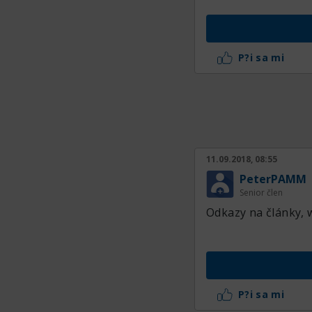
P?i sa mi
11.09.2018, 08:55
PeterPAMM
Senior člen
Odkazy na články, w
P?i sa mi