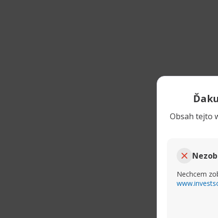
Ďaku
Obsah tejto w
Nezob
Nechcem zob
www.invests