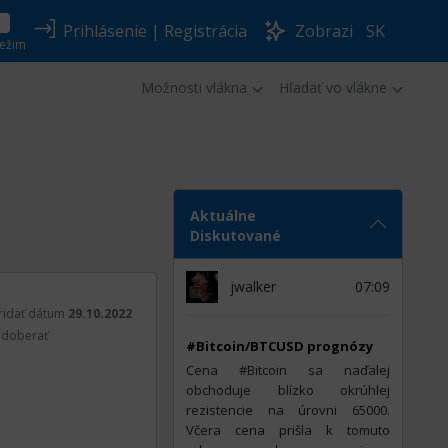
Prihlásenie
|
Registrácia
Zobrazi
SK
ežim
Možnosti vlákna
Hľadať vo vlákne
Aktuálne
Diskutované
jwalker
07:09
ridať dátum
29.10.2022
doberať
#Bitcoin/BTCUSD prognózy
Cena #Bitcoin sa naďalej
obchoduje blízko okrúhlej
rezistencie na úrovni 65000.
Včera cena prišla k tomuto