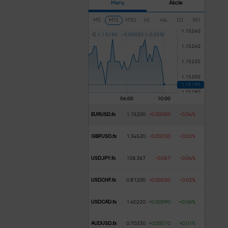
Meny
Akcie
M5
M15
M30
H1
H4
D1
W1
C
1
.
1
5
1
9
0
-
0
.
0
0
0
3
0
(
-
0
.
0
3
%
)
EURUSD.fx
1.15200
-0.00050
-0.04%
GBPUSD.fx
1.34520
-0.00030
-0.02%
USDJPY.fx
158.367
-0.067
-0.04%
USDCHF.fx
0.81200
-0.00020
-0.02%
USDCAD.fx
1.40220
+0.00090
+0.06%
AUDUSD.fx
0.70330
+0.00010
+0.01%