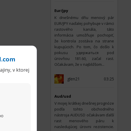
Eur/jpy
K dnešnému dňu menový pár
EUR/JPY naďalej pohybuje v rámci
rastového kanála, táto
informácia umožňuje pochopiť,
že kontrola zostáva na strane
kupujúcich. Po tom, čo došlo k
pokusu удержаться pod
l.com
úrovňou 181.60, začal rast.
Očakávam, že v najbližšom...
jiny, v ktorej
glen21
03:25
Aud/usd
V mojej krátkej dnešnej prognóze
podľa tohto obchodného
nástroja AUDUSD očakávam ďalší
po
rast menového páru k
nasledujúcej úrovni rezistencie.