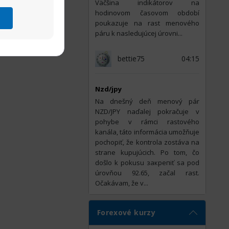
Väčšina indikátorov na
hodinovom časovom období
poukazuje na rast menového
páru k nasledujúcej úrovni...
bettie75
04:15
Nzd/jpy
Na dnešný deň menový pár
NZD/JPY naďalej pokračuje v
pohybe v rámci rastového
kanála, táto informácia umožňuje
pochopiť, že kontrola zostáva na
strane kupujúcich. Po tom, čo
došlo k pokusu закрепiť sa pod
úrovňou 92.65, začal rast.
Očakávam, že v...
Forexové kurzy