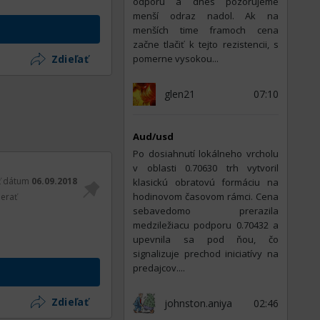
odporu a dnes pozorujeme
menší odraz nadol. Ak na
menších time framoch cena
začne tlačiť k tejto rezistencii, s
Zdieľať
pomerne vysokou...
glen21
07:10
Aud/usd
Po dosiahnutí lokálneho vrcholu
v oblasti 0.70630 trh vytvoril
ť dátum
06.09.2018
klasickú obratovú formáciu na
hodinovom časovom rámci. Cena
erať
sebavedomo prerazila
medziležiacu podporu 0.70432 a
upevnila sa pod ňou, čo
signalizuje prechod iniciatívy na
predajcov....
Zdieľať
johnston.aniya
02:46