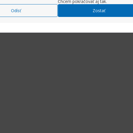
Chcem pokračovať aj tak.
Odísť
Zostať