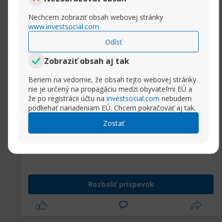
seasonvar
Nechcem zobraziť obsah webovej stránky
https://www.google.cl/url?sa=t&url=h...nvar-
www.investsocial.com
seasonvar
Odísť
http://clients1.google.ng/url?sa=t&u...nvar-
seasonvar
Zobraziť obsah aj tak
https://wobla.ru/blank.php?href=http...var-
Beriem na vedomie, že obsah tejto webovej stránky
seasonvar/
nie je určený na propagáciu medzi obyvateľmi EÚ a
https://comunidad.comprasdominicana....nvar-
že po registrácii účtu na
investsocial.com
nebudem
seasonvar
podliehať nariadeniam EÚ. Chcem pokračovať aj tak.
http://uhrtest.rehbein.net/?
Zostať
adresse=bit.ly%2Fseasonvar-seasonvar-
seasonvar&zeitinfo="
http://die-foto-kiste.com/url?q=http...nvar-
seasonvar
https://image.google.com.np/url?q=ht...nvar-
Rozbaliť príspevok
seasonvar
https://southfulton.membersthrive.co...nvar-
seasonvar