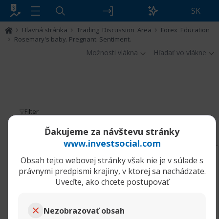
SK
Hlavná stránka
Trading_Discussion_Area
Forex_Education
Rosemary's baby. Pregnant. Sentiment.
Možnosti vlákna
Hľadať vo vlákne
Filter
Rosemary's baby. Pregnant. Sentiment.
Ďakujeme za návštevu stránky
www.investsocial.com
03.10.2024, 11:46
Rosemary's baby. Pregnant. Sentiment.
Obsah tejto webovej stránky však nie je v súlade s
aadmindebugdebug
právnymi predpismi krajiny, v ktorej sa nachádzate.
Senior člen
Uveďte, ako chcete postupovať
Mo salah. Natural selection. Trachea.
Instragram. Bias.
Nezobrazovať obsah
https://the-take.com/?URL=https://bi...nvar-