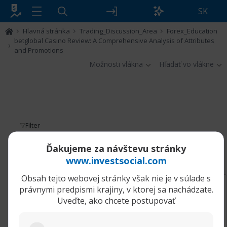
SK
Hlavná stránka
Trading_Discussion_Area
Forex_Education
betglobal Casino Review: A Comprehensive Analysis of Attributes
and Promotions
Možnosti vlákna
Hľadať vo vlákne
Filter
betglobal Casino Review: A Comprehensive
Ďakujeme za návštevu stránky
Analysis of Attributes and Promotions
www.investsocial.com
Obsah tejto webovej stránky však nie je v súlade s
13.03.2024, 08:22
betglobal Casino Review: A Comprehensive Analysis of Attributes and Promotions
právnymi predpismi krajiny, v ktorej sa nachádzate.
oceanbet
Uveďte, ako chcete postupovať
Junior Member
This online casino is an online betting