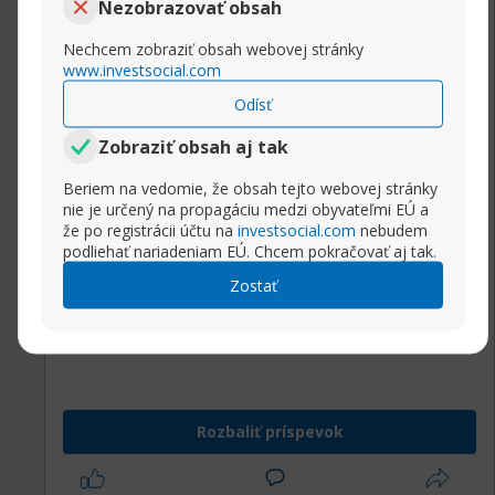
Nezobrazovať obsah
platform operated by A Company Limited. With
its main office in Valletta, Malta, betglobal
Nechcem zobraziť obsah webovej stránky
works to cater to a worldwide market,
www.investsocial.com
targeting players from Canada. However, it is
Odísť
important to note that betglobal Casino
Zobraziť obsah aj tak
restricts access to players from the Israel.
Beriem na vedomie, že obsah tejto webovej stránky
One of the most crucial aspects of any online
nie je určený na propagáciu medzi obyvateľmi EÚ a
casino is the range and standard of casino
že po registrácii účtu na
investsocial.com
nebudem
podliehať nariadeniam EÚ. Chcem pokračovať aj tak.
games it offers. betglobal Casino showcases
an remarkable list of game providers, including
Zostať
reputable names such as Pragmatic Play,
Play'n Go, Betsoft, NetEnt, Microgaming,
Evolution, and many others. With such a broad
range of providers, players can expect a wide
selection of high-quality games to choose
Rozbaliť príspevok
from. Whether you are a fan of live casino
experiences, betglobal Casino has got you
covered.