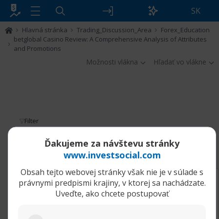
SK
Hlavná stránka
Trading_Discussion_Area
Forex_Education
betglobal Casino Review: A Comprehensive Analysis of Attributes
and Promotions
Možnosti vlákna
Hľadať vo vlákne
Filter
betglobal Casino Review: A Comprehensive
Ďakujeme za návštevu stránky
Analysis of Attributes and Promotions
www.investsocial.com
Obsah tejto webovej stránky však nie je v súlade s
13.03.2024, 08:22
betglobal Casino Review: A Comprehensive Analysis of Attributes and Promotions
právnymi predpismi krajiny, v ktorej sa nachádzate.
oceanbet
Uveďte, ako chcete postupovať
Junior Member
This online casino is an online betting