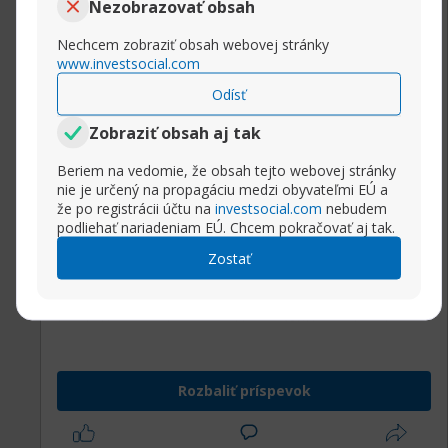
Nezobrazovať obsah
platform operated by A Company Limited. With
its main office in Valletta, Malta, betglobal
Nechcem zobraziť obsah webovej stránky
works to cater to a worldwide market,
www.investsocial.com
targeting players from Canada. However, it is
Odísť
important to note that betglobal Casino
Zobraziť obsah aj tak
restricts access to players from the Israel.
Beriem na vedomie, že obsah tejto webovej stránky
One of the most crucial aspects of any online
nie je určený na propagáciu medzi obyvateľmi EÚ a
casino is the range and standard of casino
že po registrácii účtu na
investsocial.com
nebudem
podliehať nariadeniam EÚ. Chcem pokračovať aj tak.
games it offers. betglobal Casino showcases
an remarkable list of game providers, including
Zostať
reputable names such as Pragmatic Play,
Play'n Go, Betsoft, NetEnt, Microgaming,
Evolution, and many others. With such a broad
range of providers, players can expect a wide
selection of high-quality games to choose
Rozbaliť príspevok
from. Whether you are a fan of live casino
experiences, betglobal Casino has got you
covered.