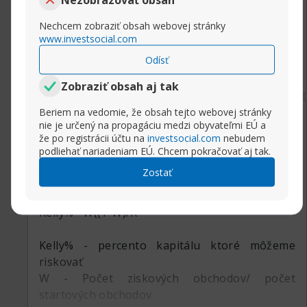
Nechcem zobraziť obsah webovej stránky
www.investsocial.com
Rozbaliť príspevok
Odísť
Zobraziť obsah aj tak
Beriem na vedomie, že obsah tejto webovej stránky
19.11.2018, 09:07
Money management.
nie je určený na propagáciu medzi obyvateľmi EÚ a
Sasha
že po registrácii účtu na
investsocial.com
nebudem
Super Moderator
podliehať nariadeniam EÚ. Chcem pokračovať aj tak.
Kelly Formula - cieľom je maximalizovať zisky a
Zostať
minimalizovať straty obchodníka
Kelly%= W((1-W)/R
Kelly% - percento kapitálu ktoré môžeme
riskovať
W - Počet ziskových obchodov/ počet
startových obchodov