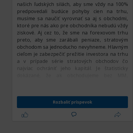
našich ľudských silách, aby sme vždy na 100%
predpovedali budúce pohyby cien na trhu,
musíme sa naučiť vyrovnať sa aj s obchodmi,
ktoré pre nás ako pre obchodníka nebudú vždy
ziskové. Aj cez to, že sme na forexovom trhu
preto, aby sme zarábali peniaze, stratovým
obchodom sa jednoducho nevyhneme. Hlavným
cieľom je zabezpečiť prežitie investora na trhu
a v prípade série stratových obchodov čo
najviac ochrániť jeho kapitál. Je štatisticky
dokázané, že ak obchodujeme bez MM,
hazardujú so svojimi peniazmi.
Rozbaliť príspevok