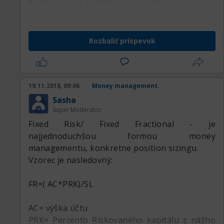
R - Priemerný zisk/ Priemerná strata
Rozbaliť príspevok
19.11.2018, 09:06
Money management.
Sasha
Super Moderator
Fixed Risk/ Fixed Fractional - je
najjednoduchšou formou money
managementu, konkretne position sizingu.
Vzorec je nasledovný:
FR=( AC*PRK)/SL
AC= výška účtu
PRK= Percento Riskovaného kapitálu z nášho