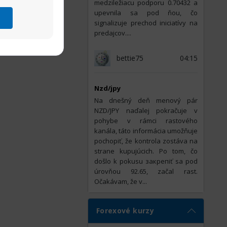
medziležiacu podporu 0.70432 a
upevnila sa pod ňou, čo
signalizuje prechod iniciatívy na
predajcov....
bettie75
04:15
Nzd/jpy
Na dnešný deň menový pár
NZD/JPY naďalej pokračuje v
pohybe v rámci rastového
kanála, táto informácia umožňuje
pochopiť, že kontrola zostáva na
strane kupujúcich. Po tom, čo
došlo k pokusu закрепiť sa pod
úrovňou 92.65, začal rast.
Očakávam, že v...
Forexové kurzy