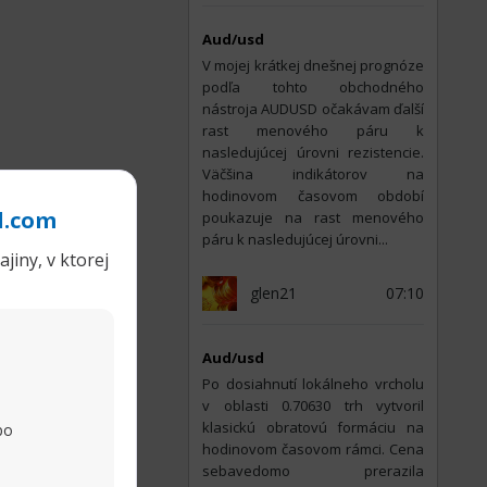
Aud/usd
V mojej krátkej dnešnej prognóze
podľa tohto obchodného
nástroja AUDUSD očakávam ďalší
rast menového páru k
nasledujúcej úrovni rezistencie.
Väčšina indikátorov na
hodinovom časovom období
l.com
poukazuje na rast menového
páru k nasledujúcej úrovni...
jiny, v ktorej
glen21
07:10
Aud/usd
Po dosiahnutí lokálneho vrcholu
v oblasti 0.70630 trh vytvoril
klasickú obratovú formáciu na
po
hodinovom časovom rámci. Cena
sebavedomo prerazila