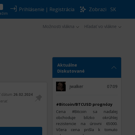
Prihlásenie
|
Registrácia
Zobrazi
SK
ežim
Možnosti vlákna
Hľadať vo vlákne
Aktuálne
Diskutované
jwalker
07:09
ť dátum
26.02.2024
erať
#Bitcoin/BTCUSD prognózy
Cena #Bitcoin sa naďalej
obchoduje blízko okrúhlej
rezistencie na úrovni 65000.
Včera cena prišla k tomuto