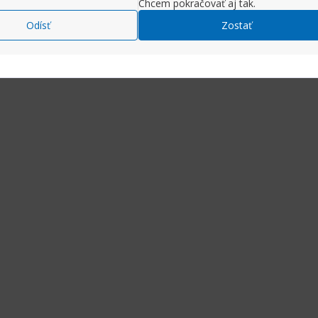
Chcem pokračovať aj tak.
Odísť
Zostať