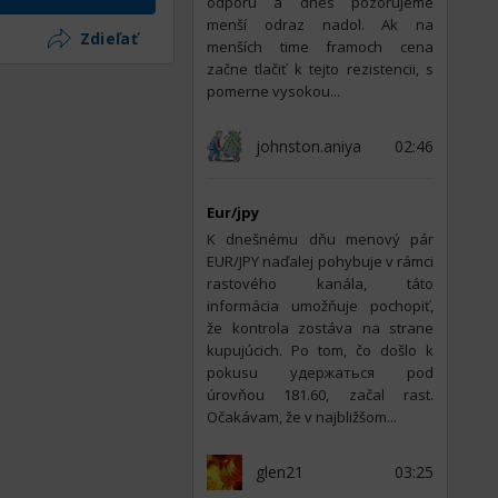
odporu a dnes pozorujeme
menší odraz nadol. Ak na
Zdieľať
menších time framoch cena
začne tlačiť k tejto rezistencii, s
pomerne vysokou...
johnston.aniya
02:46
Eur/jpy
K dnešnému dňu menový pár
EUR/JPY naďalej pohybuje v rámci
rastového kanála, táto
informácia umožňuje pochopiť,
že kontrola zostáva na strane
kupujúcich. Po tom, čo došlo k
pokusu удержаться pod
úrovňou 181.60, začal rast.
Očakávam, že v najbližšom...
glen21
03:25