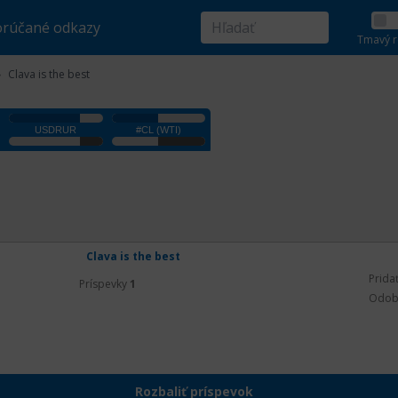
rúčané odkazy
Tmavý r
Clava is the best
Clava is the best
Prida
Príspevky
1
Odob
Rozbaliť príspevok