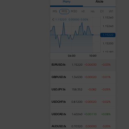
Meny
Akcie
M5
M15
M30
H1
H4
D1
W1
C
1
.
1
5
2
2
0
0
.
0
0
0
0
0
0
.
0
0
%
EURUSD.fx
1.15220
-0.00030
-0.03%
GBPUSD.fx
1.34530
-0.00020
-0.01%
USDJPY.fx
158.352
-0.082
-0.05%
USDCHF.fx
0.81200
-0.00020
-0.02%
USDCAD.fx
1.40240
+0.00110
+0.08%
AUDUSD.fx
0.70320
0.00000
0.00%