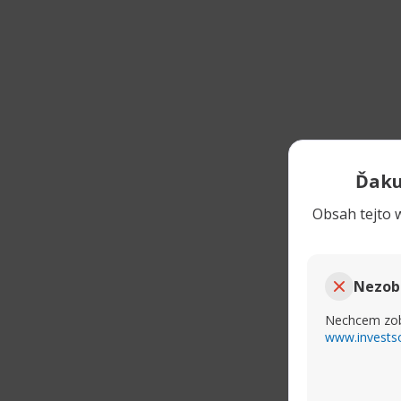
Ďaku
Obsah tejto w
Nezob
Nechcem zob
www.invests