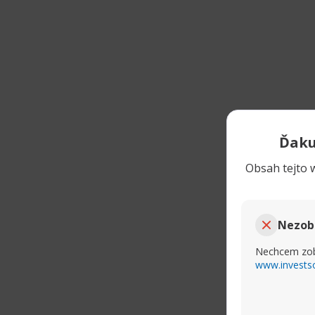
Ďaku
Obsah tejto w
Nezob
Nechcem zob
www.invests