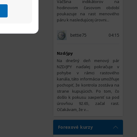
Väčšina indikátorov na
hodinovom časovom období
poukazuje na rast menového
páru k nasledujúcej úrovni...
bettie75
04:15
Nzd/jpy
Na dnešný deň menový pár
NZD/JPY naďalej pokračuje v
pohybe v rámci rastového
kanála, táto informácia umožňuje
pochopiť, že kontrola zostáva na
strane kupujúcich. Po tom, čo
došlo k pokusu закрепiť sa pod
úrovňou 92.65, začal rast.
Očakávam, že v...
Forexové kurzy