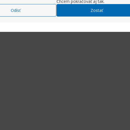
Chcem pokračovať aj tak.
Odísť
Zostať