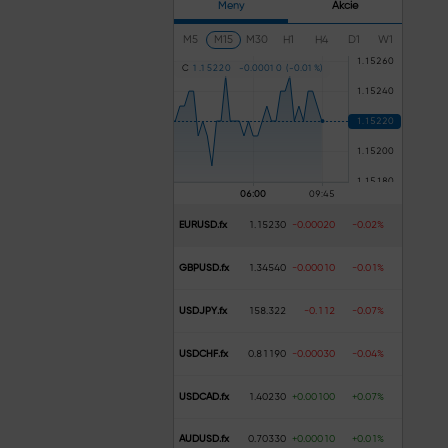
Meny
Akcie
M5
M15
M30
H1
H4
D1
W1
C
1
.
1
5
2
2
0
-
0
.
0
0
0
1
0
(
-
0
.
0
1
%
)
EURUSD.fx
1.15230
-0.00020
-0.02%
GBPUSD.fx
1.34540
-0.00010
-0.01%
USDJPY.fx
158.322
-0.112
-0.07%
USDCHF.fx
0.81190
-0.00030
-0.04%
USDCAD.fx
1.40230
+0.00100
+0.07%
AUDUSD.fx
0.70330
+0.00010
+0.01%