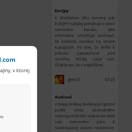
Eur/jpy
K dnešnému dňu menový pár
EUR/JPY naďalej pohybuje v rámci
rastového kanála, táto
informácia umožňuje pochopiť,
že kontrola zostáva na strane
kupujúcich. Po tom, čo došlo k
pokusu удержаться pod
l.com
úrovňou 181.60, začal rast.
Očakávam, že v najbližšom...
jiny, v ktorej
glen21
03:25
Aud/usd
V mojej krátkej dnešnej prognóze
podľa tohto obchodného
nástroja AUDUSD očakávam ďalší
po
rast menového páru k
nasledujúcej úrovni rezistencie.