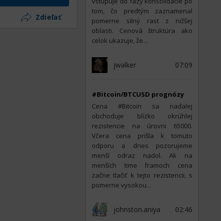
vstupuje do fázy konsolidácie po
tom, čo predtým zaznamenal
Zdieľať
pomerne silný rast z nižšej
oblasti. Cenová štruktúra ako
celok ukazuje, že...
jwalker
07:09
#Bitcoin/BTCUSD prognózy
Cena #Bitcoin sa naďalej
obchoduje blízko okrúhlej
rezistencie na úrovni 65000.
Včera cena prišla k tomuto
odporu a dnes pozorujeme
menší odraz nadol. Ak na
menších time framoch cena
začne tlačiť k tejto rezistencii, s
pomerne vysokou...
johnston.aniya
02:46