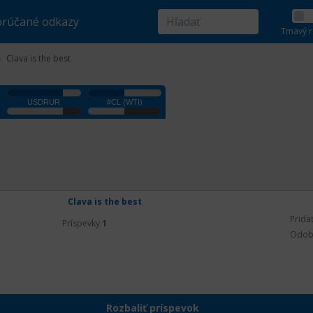
rúčané odkazy
Tmavý r
Clava is the best
Clava is the best
Prida
Príspevky
1
Odob
Rozbaliť príspevok