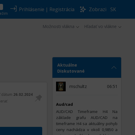
Prihlásenie
|
Registrácia
Zobrazi
SK
ežim
Možnosti vlákna
Hľadať vo vlákne
Aktuálne
Diskutované
mschultz
06:51
ť dátum
26.02.2024
erať
Aud/cad
AUD/CAD Timeframe H4 Na
základe grafu AUD/CAD na
timeframe H4 sa aktuálny pohyb
ceny nachádza v okolí 0,9850 a