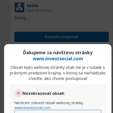
Sasha
Super Moderator
Čechy.....
Rozbaliť príspevok
Ďakujeme za návštevu stránky
www.investsocial.com
02.04.2019, 09:15
Najlepší forex obchodníci na svete
Sasha
Obsah tejto webovej stránky však nie je v súlade s
Super Moderator
právnymi predpismi krajiny, v ktorej sa nachádzate.
Uveďte, ako chcete postupovať
Slovensko...
Nezobrazovať obsah
Rozbaliť príspevok
Nechcem zobraziť obsah webovej stránky
www.investsocial.com