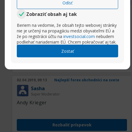
Odísť
02.04.2019, 09:14
Najlepší forex obchodníci na svete
Zobraziť obsah aj tak
Sasha
Super Moderator
Beriem na vedomie, že obsah tejto webovej stránky
nie je určený na propagáciu medzi obyvateľmi EÚ a
George Söros
že po registrácii účtu na
investsocial.com
nebudem
podliehať nariadeniam EÚ. Chcem pokračovať aj tak.
Zostať
Rozbaliť príspevok
02.04.2019, 09:13
Najlepší forex obchodníci na svete
Sasha
Super Moderator
Andy Krieger
Rozbaliť príspevok