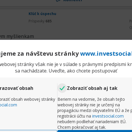
Kľúč k úspechu
Príspevky
685
P
O
ym myšlienkam
jeme za návštevu stránky
www.investsocia
Rozbaliť príspevok
ebovej stránky však nie je v súlade s právnymi predpismi kra
sa nachádzate. Uveďte, ako chcete postupovať
Komentr
Kľúč k úspechu
razovať obsah
Zobraziť obsah aj tak
Príspevky
685
P
raziť obsah webovej stránky
Beriem na vedomie, že obsah tejto
O
ocial.com
webovej stránky nie je určený na
 konať
propagáciu medzi obyvateľmi EÚ a že 
registrácii účtu na
investsocial.com
nebudem podliehať nariadeniam EÚ.
Chcem pokračovať aj tak.
Rozbaliť príspevok