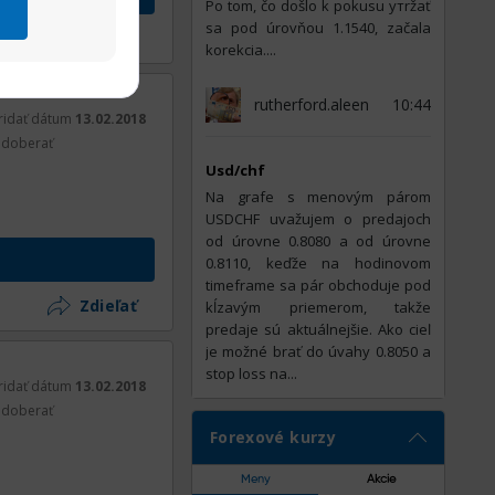
Po tom, čo došlo k pokusu утržať
sa pod úrovňou 1.1540, začala
Zdieľať
korekcia....
rutherford.aleen
10:44
ridať dátum
13.02.2018
doberať
Usd/chf
Na grafe s menovým párom
USDCHF uvažujem o predajoch
od úrovne 0.8080 a od úrovne
0.8110, keďže na hodinovom
timeframe sa pár obchoduje pod
Zdieľať
kĺzavým priemerom, takže
predaje sú aktuálnejšie. Ako cieľ
je možné brať do úvahy 0.8050 a
stop loss na...
ridať dátum
13.02.2018
doberať
Forexové kurzy
Meny
Akcie