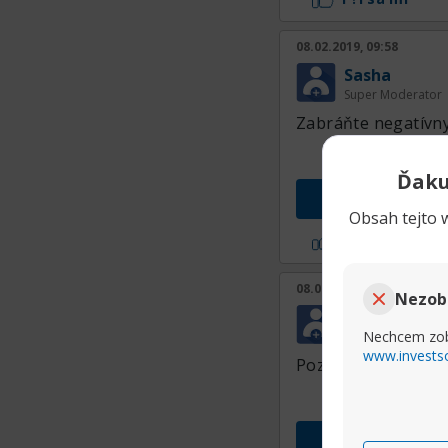
08.02.2019, 09:58
Sasha
Super Moderator
Zabráňte negatívn
Ďaku
Obsah tejto w
P?i sa mi
08.02.2019, 09:58
Nezob
Sasha
Nechcem zob
Super Moderator
www.invests
Pozitívne myslieť a