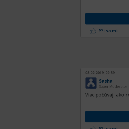
P?i sa mi
08.02.2019, 09:59
Sasha
Super Moderator
Viac počúvaj, ako r
P?i sa mi