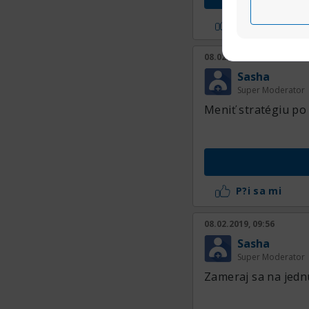
P?i sa mi
08.02.2019, 09:57
Sasha
Super Moderator
Meniť stratégiu p
P?i sa mi
08.02.2019, 09:56
Sasha
Super Moderator
Zameraj sa na jednu