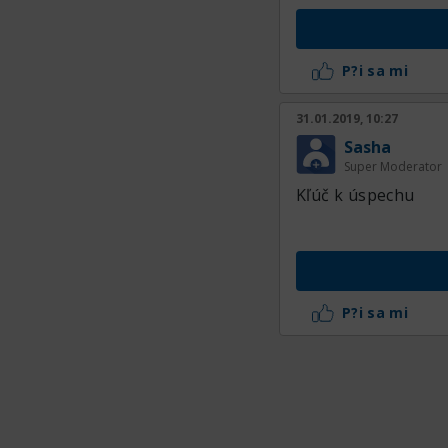
P?i sa mi
31.01.2019, 10:27
Sasha
Super Moderator
Kľúč k úspechu
P?i sa mi