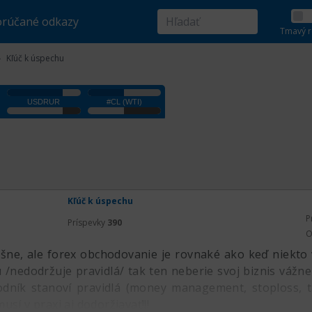
rúčané odkazy
Tmavý r
Kľúč k úspechu
Kľúč k úspechu
P
Príspevky
390
O
šne, ale forex obchodovanie je rovnaké ako keď niekto 
u /nedodržuje pravidlá/ tak ten neberie svoj biznis vážn
odník stanoví pravidlá (money management, stoploss, ta
usí v praxi aj dodoržiavať!!!