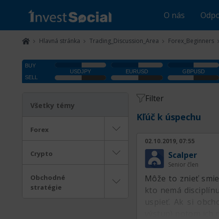
O nás
Odpo
Hlavná stránka
Trading_Discussion_Area
Forex_Beginners
Filter
Všetky témy
Kľúč k úspechu
Forex
02.10.2019, 07:55
Crypto
Scalper
Senior člen
Obchodné
Môže to znieť smie
stratégie
kto nemá disciplín
uspieť. Ak si obch
výstup) potom ich m