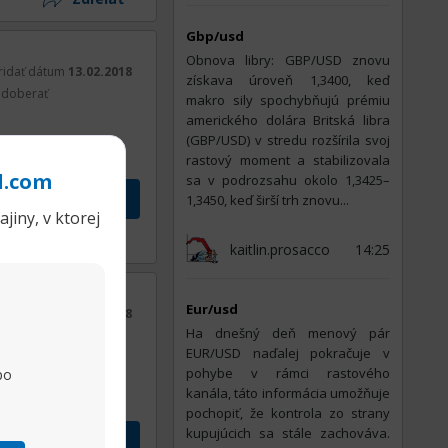
Gbp/usd
Obnova libry: GBP/USD znovu
ridať dátum
13.02.2018
získava úroveň 1,3400, keď
doberať
makro sily spochybňujú prémiu
amerického dolára Britská libra
(GBP/USD) v stredu rozšírila svoj
rastový moment a stabilizovala
l.com
sa v podrozsahu okolo 1,3425–
1,3450, keď širší trh znovu...
jiny, v ktorej
Zdieľať
kaitlin.prosacco
14:25
Eur/usd
ridať dátum
13.02.2018
На dnešný deň menový pár
doberať
EUR/USD naďalej pokračuje v
pohybe v rámci rastového
po
kanála, táto informácia umožňuje
pochopiť, že kontrola zo strany
kupujúcich sa stále zachováva.