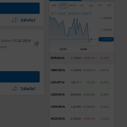
M5
M15
M30
H1
H4
D1
W1
C
1
.
1
5
3
6
0
+
0
.
0
0
0
1
0
(
+
0
.
0
1
%
)
Zdieľať
ť dátum
13.02.2018
erať
EURUSD.fx
1.15360
-0.00170
-0.15%
GBPUSD.fx
1.34690
+0.00010
+0.01%
USDJPY.fx
158.171
+0.420
+0.27%
Zdieľať
USDCHF.fx
0.80960
+0.00240
+0.30%
USDCAD.fx
1.40180
+0.00060
+0.04%
AUDUSD.fx
0.70400
-0.00170
-0.24%