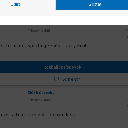
Odísť
Zostať
Komentr
Kľúč k úspechu
Príspevky
685
P
O
o každom neúspechu je začarovaný kruh
Rozbaliť príspevok
Komentr
Kľúč k úspechu
Príspevky
685
P
O
 vec a tú dotiahni do dokonalosti