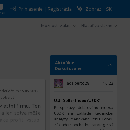
Prihlásenie
|
Registrácia
Zobrazi
SK
ežim
Možnosti vlákna
Hľadať vo vlákne
Aktuálne
Diskutované
adalberto28
10:22
ridať dátum
15.05.2019
doberať
U.S. Dollar Index (USDX)
vlastní firmu. Ten
Perspektívy dolárového indexu
e a len sotva môže
USDX na základe technickej
analýzy menového trhu Forex.
ke profit, vstup,
Základom obchodnej stratégie sú