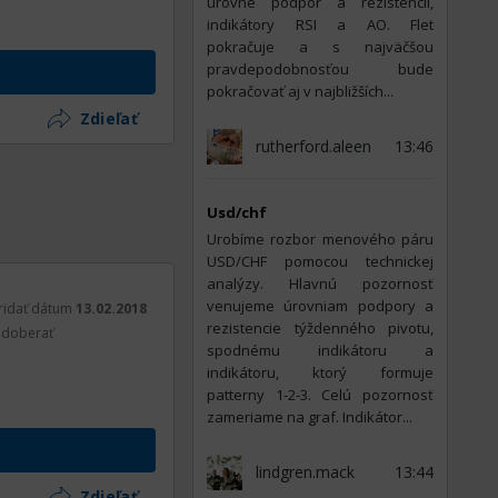
úrovne podpor a rezistencií,
indikátory RSI a AO. Flet
pokračuje a s najväčšou
pravdepodobnosťou bude
pokračovať aj v najbližších...
Zdieľať
rutherford.aleen
13:46
Usd/chf
Urobíme rozbor menového páru
USD/CHF pomocou technickej
analýzy. Hlavnú pozornosť
venujeme úrovniam podpory a
ridať dátum
13.02.2018
rezistencie týždenného pivotu,
doberať
spodnému indikátoru a
indikátoru, ktorý formuje
patterny 1-2-3. Celú pozornosť
zameriame na graf. Indikátor...
lindgren.mack
13:44
Zdieľať