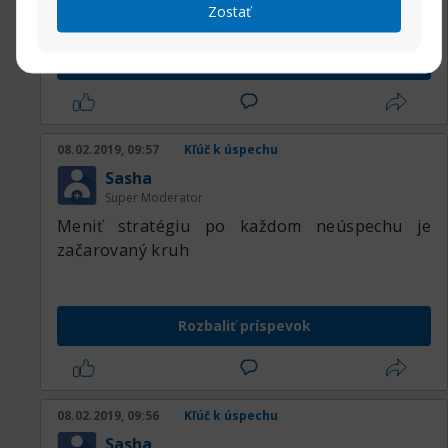
Zostať
Rozbaliť príspevok
08.02.2019, 09:57
Kľúč k úspechu
Sasha
Super Moderator
Meniť stratégiu po každom neúspechu je
začarovaný kruh
Rozbaliť príspevok
08.02.2019, 09:56
Kľúč k úspechu
Sasha