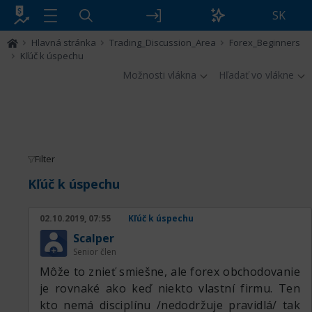
SK
Hlavná stránka
Trading_Discussion_Area
Forex_Beginners
Kľúč k úspechu
Možnosti vlákna
Hľadať vo vlákne
Filter
Kľúč k úspechu
02.10.2019, 07:55
Kľúč k úspechu
Scalper
Senior člen
Môže to znieť smiešne, ale forex obchodovanie
je rovnaké ako keď niekto vlastní firmu. Ten
kto nemá disciplínu /nedodržuje pravidlá/ tak