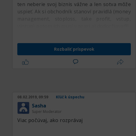
ten neberie svoj biznis vážne a len sotva môže
uspieť. Ak si obchodník stanoví pravidlá (money
management, stoploss, take profit, vstup,
výstup) potom ich musí v praxi aj dodoržiavať!!!
Rozbaliť príspevok
08.02.2019, 09:59
Kľúč k úspechu
Sasha
Super Moderator
Viac počúvaj, ako rozprávaj