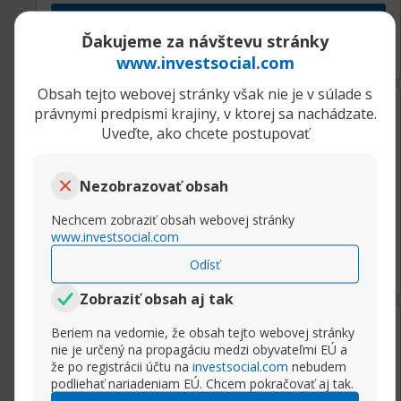
Rozbaliť príspevok
Ďakujeme za návštevu stránky
www.investsocial.com
Obsah tejto webovej stránky však nie je v súlade s
08.02.2019, 09:58
Kľúč k úspechu
právnymi predpismi krajiny, v ktorej sa nachádzate.
Sasha
Uveďte, ako chcete postupovať
Super Moderator
Zabráňte negatívnym myšlienkam
Nezobrazovať obsah
Nechcem zobraziť obsah webovej stránky
www.investsocial.com
Rozbaliť príspevok
Odísť
Zobraziť obsah aj tak
08.02.2019, 09:58
Kľúč k úspechu
Beriem na vedomie, že obsah tejto webovej stránky
Sasha
nie je určený na propagáciu medzi obyvateľmi EÚ a
Super Moderator
že po registrácii účtu na
investsocial.com
nebudem
podliehať nariadeniam EÚ. Chcem pokračovať aj tak.
Pozitívne myslieť a konať