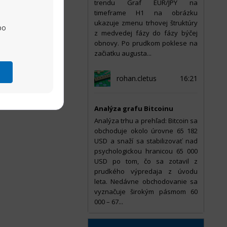
trendu Graf EUR/JPY na
timeframe H1 na obrázku
ukazuje zmenu trhovej štruktúry
po
z medvedej fázy do fázy býčej
obnovy. Po prudkom poklese na
začiatku augusta...
rohan.cletus
16:21
Analýza grafu Bitcoinu
Analýza trhu a prehľad: Bitcoin sa
obchoduje okolo úrovne 65 182
USD a snaží sa stabilizovať nad
psychologickou hranicou 65 000
USD po tom, čo sa zotavil z
prudkého výpredaja z úvodu
leta. Nedávne obchodovanie sa
vyznačuje širokým pásmom 60
000 – 67...