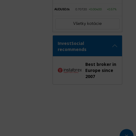
AUDUSD.fx
0.70720
+0.00400
+0.57%
Všetky kotácie
InvestSocial
recommends
Best broker in
Europe since
2007