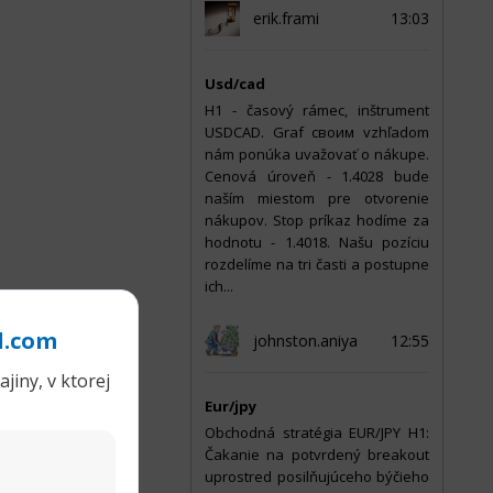
erik.frami
13:03
Usd/cad
Н1 - časový rámec, inštrument
USDCAD. Graf своим vzhľadom
nám ponúka uvažovať o nákupe.
Cenová úroveň - 1.4028 bude
naším miestom pre otvorenie
nákupov. Stop príkaz hodíme za
hodnotu - 1.4018. Našu pozíciu
rozdelíme na tri časti a postupne
ich...
l.com
johnston.aniya
12:55
jiny, v ktorej
Eur/jpy
Obchodná stratégia EUR/JPY H1:
Čakanie na potvrdený breakout
uprostred posilňujúceho býčieho