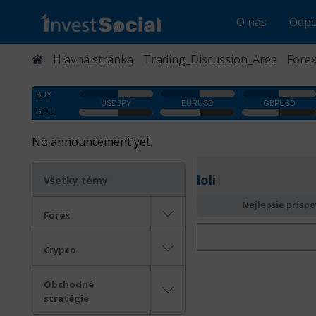
O nás
Odpo
Hlavná stránka
Trading_Discussion_Area
Fore
No announcement yet.
loli
Všetky témy
Najlepšie prísp
Forex
Crypto
Obchodné
stratégie