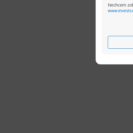
Nechcem zob
www.invests