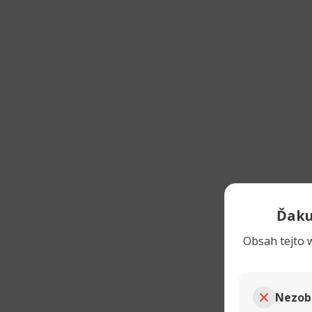
Ďaku
Obsah tejto w
Nezob