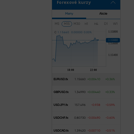
Forexové kurzy
Meny
Akcie
M5
M15
M30
H1
H4
D1
W1
C
1
.
1
5
6
6
0
0
.
0
0
0
0
0
0
.
0
0
%
EURUSD.fx
1.15660
+0.00410
+0.36%
GBPUSD.fx
1.34990
+0.00440
+0.33%
USDJPY.fx
157.496
-0.938
-0.59%
USDCHF.fx
0.80730
-0.00490
-0.60%
USDCAD.fx
1.39420
-0.00710
-0.51%