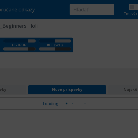
rúčané odkazy
Tmavý r
x_Beginners
loli
evky
Nové príspevky
Najskôr
Loading