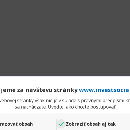
jeme za návštevu stránky
www.investsocia
ebovej stránky však nie je v súlade s právnymi predpismi kra
sa nachádzate. Uveďte, ako chcete postupovať
razovať obsah
Zobraziť obsah aj tak