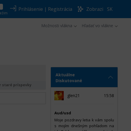
Prihlásenie
|
Registrácia
Zobrazi
SK
ežim
Možnosti vlákna
Hľadať vo vlákne
Aktuálne
Diskutované
 staré príspevky
glen21
15:58
Aud/usd
Moje pozdravy letia k vám spolu
s mojím dnešným pohľadom na