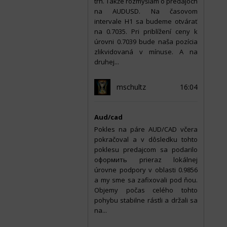
trh. Takže rozmýšľam o predajoch
na AUDUSD. Na časovom
intervale H1 sa budeme otvárať
na 0.7035. Pri priblížení ceny k
úrovni 0.7039 bude naša pozícia
zlikvidovaná v mínuse. A na
druhej...
mschultz
16:04
Aud/cad
Pokles na páre AUD/CAD včera
pokračoval a v dôsledku tohto
poklesu predajcom sa podarilo
оформить prieraz lokálnej
úrovne podpory v oblasti 0.9856
a my sme sa zafixovali pod ňou.
Objemy počas celého tohto
pohybu stabilne rástli a držali sa
na...