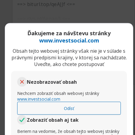
==> biturl.top/qeAJJf <==
==> rlys.nl/6epap3 <==
Ďakujeme za návštevu stránky
www.investsocial.com
Rozbaliť príspevok
Obsah tejto webovej stránky však nie je v súlade s
právnymi predpismi krajiny, v ktorej sa nachádzate.
Uveďte, ako chcete postupovať
Nezobrazovať obsah
11.08.2024, 11:58
loli
Nechcem zobraziť obsah webovej stránky
RandallAmozy
www.investsocial.com
Junior Member
Odísť
loli
Zobraziť obsah aj tak
loli
Beriem na vedomie, že obsah tejto webovej stránky