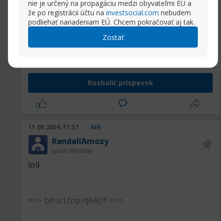
nie je určený na propagáciu medzi obyvateľmi EÚ a
že po registrácii účtu na
investsocial.com
nebudem
==> biturl.top/qeAJJf <==
podliehať nariadeniam EÚ. Chcem pokračovať aj tak.
Zostať
==> rlys.nl/6epap3 <==
Rozbaliť príspevok
11.08.2024, 11:57
loli
RandallAmozy
Junior Member
loli
==> biturl.top/qeAJJf <==